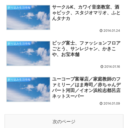
サークルK、カワイ音楽教室、酒
折り込み生活情報
ゃビック、スタジオマリオ、ふと
んタナカ
2014.01.24
ビッグ富士、ファッションフロア
折り込み生活情報
ごとう、サンレジャン、かきこ
や、お宝本舗
2014.01.16
ユーコープ富塚店／家庭教師のフ
折り込み生活情報
ァミリー／はま寿司／赤ちゃんデ
パート河田／イオン浜松志都呂店
ネットスーパー
2014.01.09
次のページ