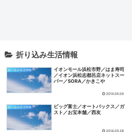
折り込み生活情報
イオンモール浜松市野／はま寿司
折り込み生活情報
／イオン浜松志都呂店ネットスー
パー／SORA／かきこや
2014.04.04
ビッグ富士／オートバックス／ガ
折り込み生活情報
スト／お宝本舗／西友
2014.03.28