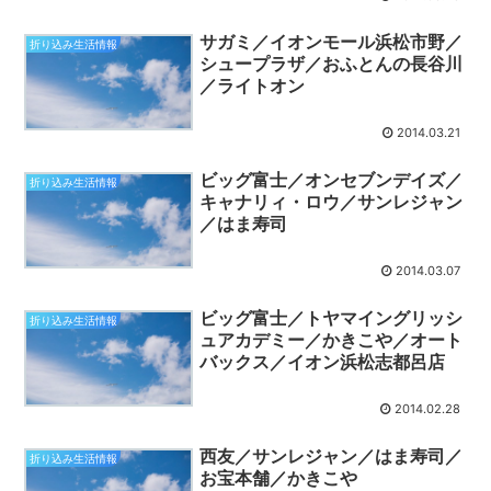
サガミ／イオンモール浜松市野／
折り込み生活情報
シュープラザ／おふとんの長谷川
／ライトオン
2014.03.21
ビッグ富士／オンセブンデイズ／
折り込み生活情報
キャナリィ・ロウ／サンレジャン
／はま寿司
2014.03.07
ビッグ富士／トヤマイングリッシ
折り込み生活情報
ュアカデミー／かきこや／オート
バックス／イオン浜松志都呂店
2014.02.28
西友／サンレジャン／はま寿司／
折り込み生活情報
お宝本舗／かきこや