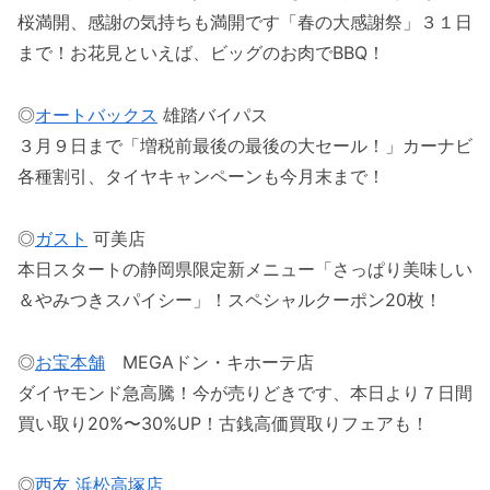
桜満開、感謝の気持ちも満開です「春の大感謝祭」３１日
まで！お花見といえば、ビッグのお肉でBBQ！
◎
オートバックス
雄踏バイパス
３月９日まで「増税前最後の最後の大セール！」カーナビ
各種割引、タイヤキャンペーンも今月末まで！
◎
ガスト
可美店
本日スタートの静岡県限定新メニュー「さっぱり美味しい
＆やみつきスパイシー」！スペシャルクーポン20枚！
◎
お宝本舗
MEGAドン・キホーテ店
ダイヤモンド急高騰！今が売りどきです、本日より７日間
買い取り20%〜30%UP！古銭高価買取りフェアも！
◎
西友 浜松高塚店