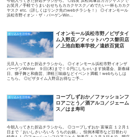
今朝入ってきた折込チラシから。 ◎西友 浜松高塚店カカクヤスクで
お笑月／手軽でうまいおせちもカカクヤスク／めでたい一杯もカカク
ヤスク etc.（詳しくはリンク先のwebチラシを！） ◎イオンモール
浜松市野イオン・ザ・バーゲンWin...
イオンモール浜松市野／ピザタイ
折り込み生活情報
ム入野店／フィットハウス磐田店
／上池自動車学校／遠鉄百貨店
元旦入ってきた折込チラシから。 ◎イオンモール浜松市野イオンザ
バーゲンWinter ９日(木)まで！０円にしちゃいます抽選会、新春縁
日、獅子舞と和曲芸、津軽三味線などイベント満載！webちらしは
こちら。 ◎ピザタイム入野店お得なご予...
コープしずおか／ファッションフ
折り込み生活情報
ロアごとう／酒アルコ／ジェーム
ス／はま寿司
今朝入ってきた折込チラシから。 ◎コープしずおか 富塚店 １２月１
日まで「おいしさいろいろ うちのお鍋」。恒例木曜市など日替わり
特売も！ ◎ファッションフロアごとう 加美店 １２月３日まで、開店