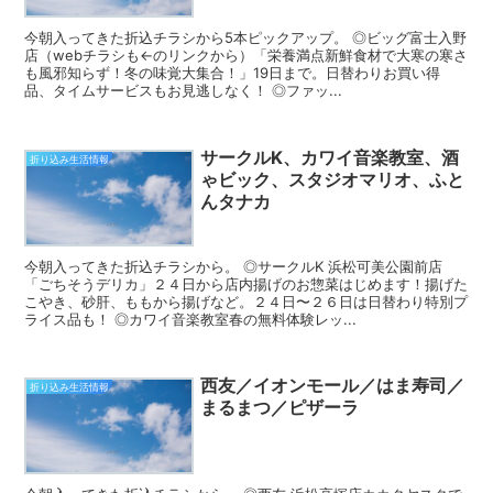
今朝入ってきた折込チラシから5本ピックアップ。 ◎ビッグ富士入野
店（webチラシも←のリンクから）「栄養満点新鮮食材で大寒の寒さ
も風邪知らず！冬の味覚大集合！」19日まで。日替わりお買い得
品、タイムサービスもお見逃しなく！ ◎ファッ...
サークルK、カワイ音楽教室、酒
折り込み生活情報
ゃビック、スタジオマリオ、ふと
んタナカ
今朝入ってきた折込チラシから。 ◎サークルK 浜松可美公園前店
「ごちそうデリカ」２４日から店内揚げのお惣菜はじめます！揚げた
こやき、砂肝、ももから揚げなど。２４日〜２６日は日替わり特別プ
ライス品も！ ◎カワイ音楽教室春の無料体験レッ...
西友／イオンモール／はま寿司／
折り込み生活情報
まるまつ／ピザーラ