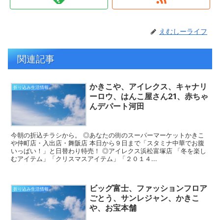
えむしーライフ
関連記事
かきこや、アイレクス、キャナリ
折り込み生活情報
ーロウ、はんこ屋さん21、赤ちゃ
んデパート河田
今朝の折込チラシから。 ◎あなたの街のスーパーマーケットかきこ
や仲町店・入出店・舞阪店 本日から９日まで「スタミナ中華でお腹
いっぱい！」と日替わり特売！ ◎アイレクス浜松富塚店 「冬を楽し
むアイテム」「クリスマスアイテム」「２０１４...
ビッグ富士、ファッションフロア
折り込み生活情報
ごとう、サンレジャン、かきこ
や、お宝本舗