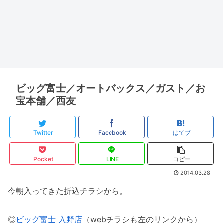
ビッグ富士／オートバックス／ガスト／お
宝本舗／西友
Twitter
Facebook
はてブ
Pocket
LINE
コピー
2014.03.28
今朝入ってきた折込チラシから。
◎
ビッグ富士 入野店
（webチラシも左のリンクから）