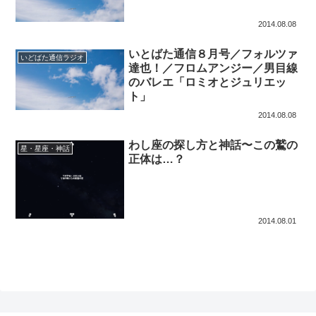
2014.08.08
いとばた通信８月号／フォルツァ
いどばた通信ラジオ
達也！／フロムアンジー／男目線
のバレエ「ロミオとジュリエッ
ト」
2014.08.08
わし座の探し方と神話〜この鷲の
星・星座・神話
正体は…？
2014.08.01