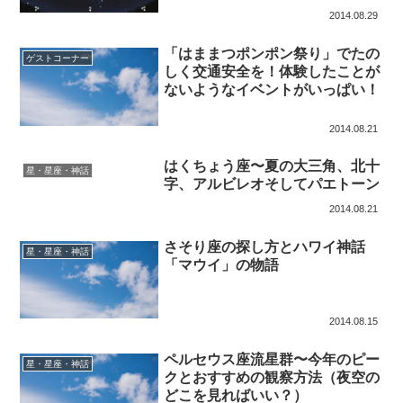
2014.08.29
「はままつポンポン祭り」でたの
ゲストコーナー
しく交通安全を！体験したことが
ないようなイベントがいっぱい！
2014.08.21
はくちょう座〜夏の大三角、北十
星・星座・神話
字、アルビレオそしてパエトーン
2014.08.21
さそり座の探し方とハワイ神話
星・星座・神話
「マウイ」の物語
2014.08.15
ペルセウス座流星群〜今年のピー
星・星座・神話
クとおすすめの観察方法（夜空の
どこを見ればいい？）