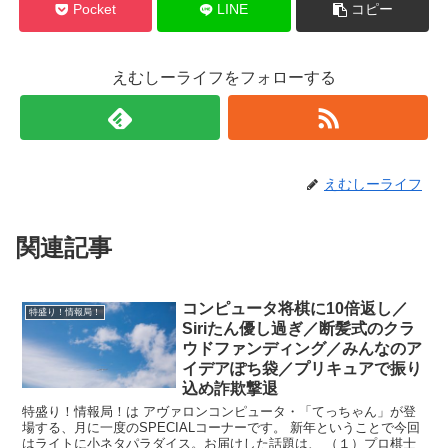
Pocket
LINE
コピー
えむしーライフをフォローする
えむしーライフ
関連記事
コンピュータ将棋に10倍返し／
特盛り！情報局！
Siriたん優し過ぎ／断髪式のクラ
ウドファンディング／みんなのア
イデアぽち袋／プリキュアで振り
込め詐欺撃退
特盛り！情報局！は アヴァロンコンピュータ・「てっちゃん」が登
場する、月に一度のSPECIALコーナーです。 新年ということで今回
はライトに小ネタパラダイス。お届けした話題は、 （１）プロ棋士