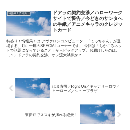
ドアラの契約交渉／ハローワーク
特盛り！情報局！
サイトで警告／今どきのサンタへ
の手紙／アニメキャラのクレジッ
トカード
特盛り！情報局！は アヴァロンコンピュータ・「てっちゃん」が登
場する、月に一度のSPECIALコーナーです。 今回は「ちかごろネッ
トで話題になっていること」からピックアップ。お届けしたのは、
（１）ドアラの契約交渉、オレ流大減棒か？...
はま寿司／Right On／キャナリーロウ／
ヒーローズ／シュープラザ
東伊豆でススキが揺れる絶景！