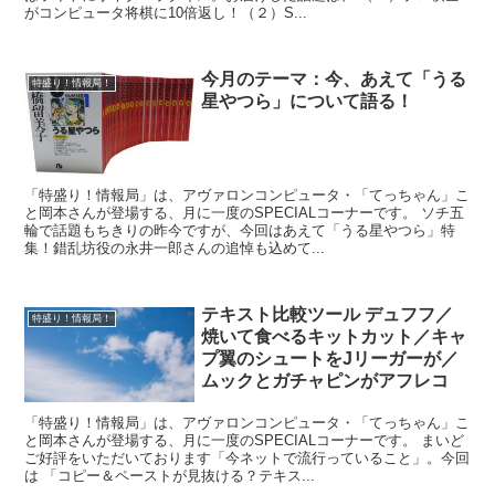
がコンピュータ将棋に10倍返し！（２）S...
今月のテーマ：今、あえて「うる
特盛り！情報局！
星やつら」について語る！
「特盛り！情報局」は、アヴァロンコンピュータ・「てっちゃん」こ
と岡本さんが登場する、月に一度のSPECIALコーナーです。 ソチ五
輪で話題もちきりの昨今ですが、今回はあえて「うる星やつら」特
集！錯乱坊役の永井一郎さんの追悼も込めて...
テキスト比較ツール デュフフ／
特盛り！情報局！
焼いて食べるキットカット／キャ
プ翼のシュートをJリーガーが／
ムックとガチャピンがアフレコ
「特盛り！情報局」は、アヴァロンコンピュータ・「てっちゃん」こ
と岡本さんが登場する、月に一度のSPECIALコーナーです。 まいど
ご好評をいただいております「今ネットで流行っていること」。今回
は 「コピー＆ペーストが見抜ける？テキス...