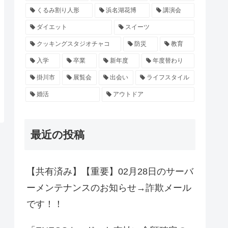
くるみ割り人形
浜名湖花博
講演会
ダイエット
スイーツ
クッキングスタジオチャコ
防災
教育
入学
卒業
新年度
年度替わり
掛川市
展覧会
出会い
ライフスタイル
婚活
アウトドア
最近の投稿
【共有済み】【重要】02月28日のサーバ
ーメンテナンスのお知らせ→詐欺メール
です！！