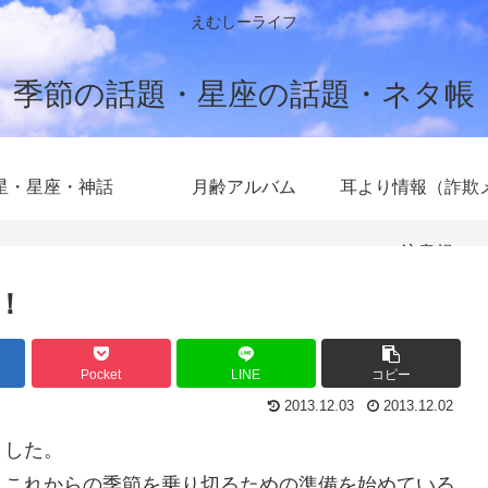
えむしーライフ
季節の話題・星座の話題・ネタ帳
星・星座・神話
月齢アルバム
耳より情報（詐欺
注意報）
！
Pocket
LINE
コピー
2013.12.03
2013.12.02
ました。
、これからの季節を乗り切るための準備を始めている