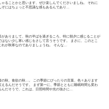
しゃることかと思います、ぜひ楽しんでくださいましね。 それに
ぞにはちょっと不思議な感もあるんであり...
葉がありまして、秋の半ばを過ぎるころ、特に朝夕に感じることが
ではない少し寒い感じをさして言うそうです。 まさに、このとこ
れが秋寒なのでありましょうね。 そんな...
書の秋、食欲の秋…。 この季節にぴったりの言葉、色々あります
言えるんだそうです。 まず第一に、季節とともに睡眠時間も変わ
んだそうで、これは、日照時間や光の強さに...