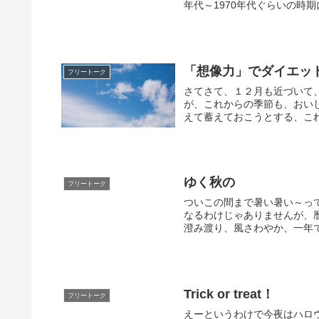
年代～1970年代ぐらいの時期
「想像力」でダイエッ
フリートーク
さてさて、１２月も近づいて
が、これからの季節も、おい
えて蓄えておこうとする、これ
ゆく秋の
フリートーク
ついこの間まで暑い暑い～っ
なるわけじゃありませんが、
澄み渡り、風さわやか、一年で
Trick or treat！
フリートーク
えーというわけで今夜はハロ