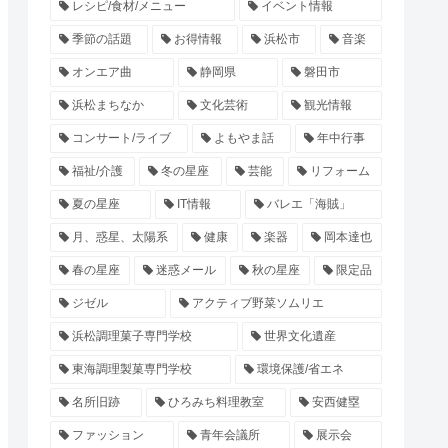
レシピ/食材/メニュー
イベント情報
季節の話題
お得情報
浜松市
音楽
オンエア曲
静岡県
磐田市
浜松まちなか
文化芸術
観光情報
コンサート/ライブ
よもやま話
年中行事
福祉/介護
冬の星座
芸能
リフォーム
夏の星座
IT情報
バレエ「海賊」
月、惑星、太陽系
健康
楽器
岡本達也
春の星座
迷惑メール
秋の星座
限定品
ジゼル
アクティブ野菜ソムリエ
浜松調理菓子専門学校
世界文化遺産
東海調理製菓専門学校
環境保護/省エネ
名所旧跡
ひろみち料理教室
安西健塁
ファッション
青年会議所
展示会