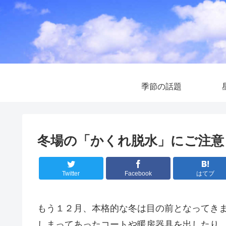
季節の話題
冬場の「かくれ脱水」にご注意
Twitter
Facebook
はてブ
もう１２月、本格的な冬は目の前となってき
しまってあったコートや暖房器具を出したり