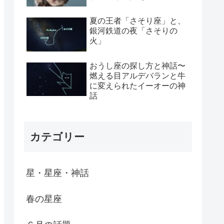
夏の王者「さそり座」と、
銀河鉄道の夜「さそりの
火」
おうし座の探し方と神話〜
燃える目アルデバランと牛
に変えられたイーオーの神
話
カテゴリー
星・星座・神話
春の星座