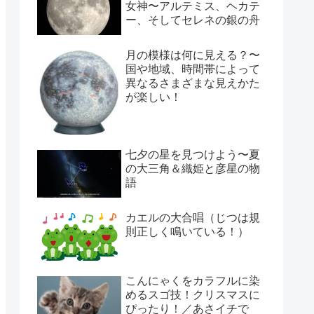
女神〜アルテミス、ヘカテ
ー、そしてセレネの銀の舟
月の模様は何に見える？〜
国や地域、時間帯によって
異なるさまざまな見えかた
が楽しい！
七夕の星を見つけよう〜夏
の大三角＆織姫と彦星の物
語
カエルの大合唱（じつは規
則正しく鳴いている！）
こんにゃくをカラフルに染
めるスゴ技！クリスマスに
ぴったり！／あさイチで