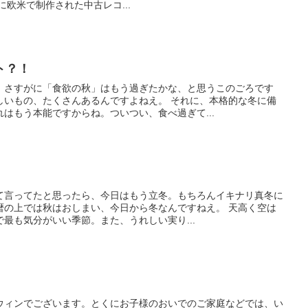
に欧米で制作された中古レコ...
ト？！
、さすがに「食欲の秋」はもう過ぎたかな、と思うこのごろです
しいもの、たくさんあるんですよねえ。 それに、本格的な冬に備
はもう本能ですからね。ついつい、食べ過ぎて...
て言ってたと思ったら、今日はもう立冬。もちろんイキナリ真冬に
暦の上では秋はおしまい、今日から冬なんですねえ。 天高く空は
最も気分がいい季節。また、うれしい実り...
ウィンでございます。とくにお子様のおいでのご家庭などでは、い