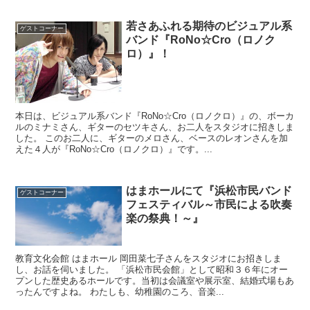
若さあふれる期待のビジュアル系
ゲストコーナー
バンド『RoNo☆Cro（ロノク
ロ）』！
本日は、ビジュアル系バンド『RoNo☆Cro（ロノクロ）』の、ボーカ
ルのミナミさん、ギターのセツキさん、お二人をスタジオに招きしま
した。 このお二人に、ギターのメロさん、ベースのレオンさんを加
えた４人が『RoNo☆Cro（ロノクロ）』です。...
はまホールにて『浜松市民バンド
ゲストコーナー
フェスティバル～市民による吹奏
楽の祭典！～』
教育文化会館 はまホール 岡田菜七子さんをスタジオにお招きしま
し、お話を伺いました。 「浜松市民会館」として昭和３６年にオー
プンした歴史あるホールです。当初は会議室や展示室、結婚式場もあ
ったんですよね。 わたしも、幼稚園のころ、音楽...