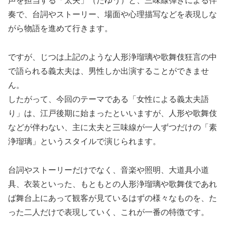
声を担当する「太夫」（たゆう）と、三味線弾きによる伴
奏で、台詞やストーリー、場面や心理描写などを表現しな
がら物語を進めて行きます。
ですが、じつは上記のような人形浄瑠璃や歌舞伎狂言の中
で語られる義太夫は、男性しか出演することができませ
ん。
したがって、今回のテーマである「女性による義太夫語
り」は、江戸後期に始まったといいますが、人形や歌舞伎
などが伴わない、主に太夫と三味線が一人ずつだけの「素
浄瑠璃」というスタイルで演じられます。
台詞やストーリーだけでなく、音楽や照明、大道具小道
具、衣装といった、もともとの人形浄瑠璃や歌舞伎であれ
ば舞台上にあって観客が見ているはずの様々なものを、た
った二人だけで表現していく、これが一番の特徴です。