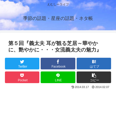
えむしーライフ
季節の話題・星座の話題・ネタ帳
第５回『義太夫 耳が観る芝居～華やか
に、艶やかに・・・女流義太夫の魅力』
Twitter
Facebook
はてブ
Pocket
LINE
コピー
2014.03.17
2014.02.07