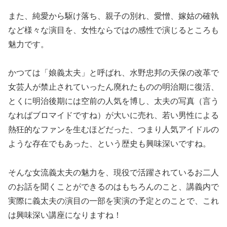
また、純愛から駆け落ち、親子の別れ、愛憎、嫁姑の確執
など様々な演目を、女性ならではの感性で演じるところも
魅力です。
かつては「娘義太夫」と呼ばれ、水野忠邦の天保の改革で
女芸人が禁止されていったん廃れたものの明治期に復活、
とくに明治後期には空前の人気を博し、太夫の写真（言う
なればブロマイドですね）が大いに売れ、若い男性による
熱狂的なファンを生むほどだった、つまり人気アイドルの
ような存在でもあった、という歴史も興味深いですね。
そんな女流義太夫の魅力を、現役で活躍されているお二人
のお話を聞くことができるのはもちろんのこと、講義内で
実際に義太夫の演目の一部を実演の予定とのことで、これ
は興味深い講座になりますね！