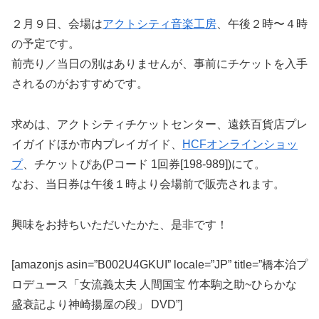
２月９日、会場は
アクトシティ音楽工房
、午後２時〜４時
の予定です。
前売り／当日の別はありませんが、事前にチケットを入手
されるのがおすすめです。
求めは、アクトシティチケットセンター、遠鉄百貨店プレ
イガイドほか市内プレイガイド、
HCFオンラインショッ
プ
、チケットぴあ(Pコード 1回券[198-989])にて。
なお、当日券は午後１時より会場前で販売されます。
興味をお持ちいただいたかた、是非です！
[amazonjs asin=”B002U4GKUI” locale=”JP” title=”橋本治プ
ロデュース「女流義太夫 人間国宝 竹本駒之助~ひらかな
盛衰記より神崎揚屋の段」 DVD”]