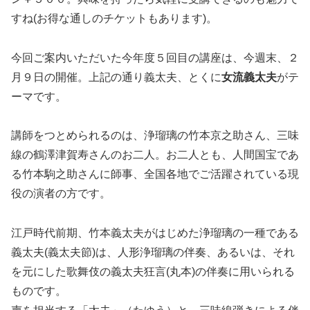
すね(お得な通しのチケットもあります)。
今回ご案内いただいた今年度５回目の講座は、今週末、２
月９日の開催。上記の通り義太夫、とくに
女流義太夫
がテ
ーマです。
講師をつとめられるのは、浄瑠璃の竹本京之助さん、三味
線の鶴澤津賀寿さんのお二人。お二人とも、人間国宝であ
る竹本駒之助さんに師事、全国各地でご活躍されている現
役の演者の方です。
江戸時代前期、竹本義太夫がはじめた浄瑠璃の一種である
義太夫(義太夫節)は、人形浄瑠璃の伴奏、あるいは、それ
を元にした歌舞伎の義太夫狂言(丸本)の伴奏に用いられる
ものです。