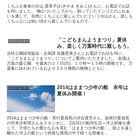
くちぶえ奏者の分山 貴美子(わきやま きみこ)さんに、お電話でお話
を伺いました。 物心ついたころから、飼っていたインコとのふれあ
いを通して、自然にくちぶえに親しんでいたという分山さん。誰しも
くちぶえには幼い頃から親しんでいるもので...
「こどもまんようまつり」夏休
ゲストコーナー
み、楽しく万葉時代に親しもう。
浜松公園緑地協会・企画課 佐藤恵美さんとお電話でお話を伺い、
「こどもまんようまつり」についてご案内いただきました。 会場は
万葉の森公園、今週末の２７日(日)、１０時〜１５時の開催です。 万
葉集に詠われているおよそ３００種類の植物とともに...
2014はままつ少年の船 本年は
ゲストコーナー
夏休み開催！
2014はままつ少年の船・実行委員長の河合貴芳さん、副実行委員長
の竹本沙有理さんをスタジオに。 2泊3日の船内生活＝洋上研修を通
じて、子供たちの豊かな心を育む「はままつ少年の船」。陸上を遠く
離れた洋上の船という特殊な環境の中で様々な研修を...