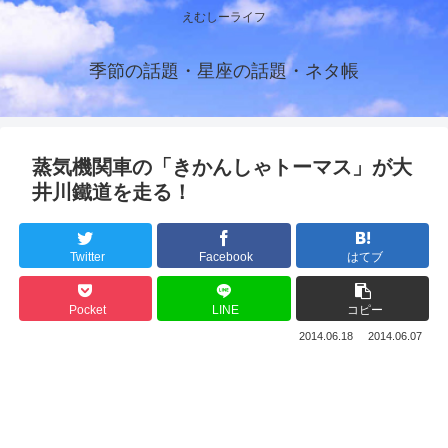
えむしーライフ
季節の話題・星座の話題・ネタ帳
蒸気機関車の「きかんしゃトーマス」が大
井川鐵道を走る！
Twitter
Facebook
はてブ
Pocket
LINE
コピー
2014.06.18
2014.06.07