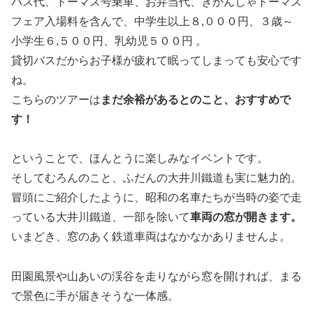
バス代、トーマス号乗車、お弁当代、きかんしゃトーマス
フェア入場料を含んで、中学生以上８,０００円、３歳～
小学生６,５００円、乳幼児５００円 。
貸切バスだからお子様が疲れて眠ってしまっても安心です
ね。
こちらのツアーは
まだ余裕があるとのこと、おすすめで
す！
ということで、ほんとうに楽しみなイベントです。
そしてむろんのこと、ふだんの大井川鐵道も実に魅力的。
冒頭にご紹介したように、昭和の名車たちが当時の姿で走
っている大井川鐵道、一部を除いて
車両の窓が開きます。
いまどき、窓のあく鉄道車両はなかなかありませんよ。
田園風景や山あいの渓谷を走りながら窓を開ければ、まる
で景色に手が届きそうな一体感。