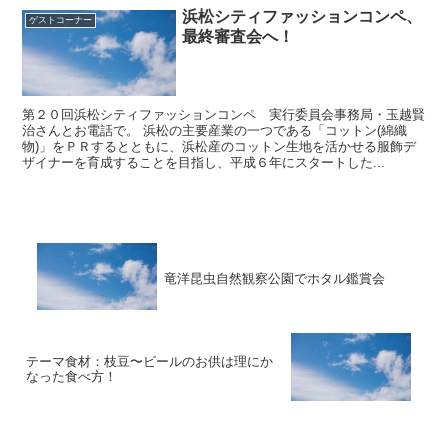
浜松シティファッションコンペ、
ゲストコーナー
最終審査会へ！
第２０回浜松シティファッションコンペ 実行委員会事務局・玉越賢
治さんとお電話で。 浜松の主要産業の一つである「コットン(綿織
物)」をＰＲするとともに、浜松産のコットン生地を活かせる服飾デ
ザイナーを育成することを目指し、平成６年にスタートした...
竜洋昆虫自然観察公園でホタル鑑賞会
テーマ食材：枝豆〜ビールのお供は理にか
なった食べ方！