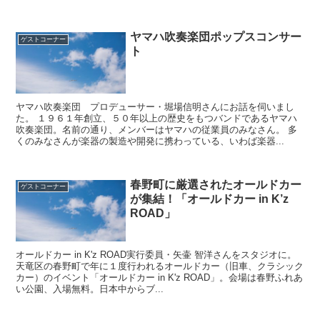
ヤマハ吹奏楽団ポップスコンサー
ゲストコーナー
ト
ヤマハ吹奏楽団 プロデューサー・堀場信明さんにお話を伺いまし
た。 １９６１年創立、５０年以上の歴史をもつバンドであるヤマハ
吹奏楽団。名前の通り、メンバーはヤマハの従業員のみなさん。 多
くのみなさんが楽器の製造や開発に携わっている、いわば楽器...
春野町に厳選されたオールドカー
ゲストコーナー
が集結！「オールドカー in K’z
ROAD」
オールドカー in K'z ROAD実行委員・矢壷 智洋さんをスタジオに。
天竜区の春野町で年に１度行われるオールドカー（旧車、クラシック
カー）のイベント「オールドカー in K'z ROAD」。会場は春野ふれあ
い公園、入場無料。日本中からブ...