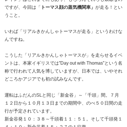
ですが、今回は「
トーマス顔の蒸気機関車」
が走る！とい
うこと。
いわば「リアルきかんしゃトーマスが走る」というわけな
んですね。
こうした「リアルきかんしゃトーマスが」を走らせるイベ
ントは、本家イギリスでは”Day out with Thomas”という名
称で行われて人気を博していますが、日本では、いやそれ
どころかアジアでも初の試みなんです。
運転はふだんのSLと同じ「新金谷」～「千頭」間。７月
１２日から１０月１３日までの期間中、のべ５０日間の走
行が予定されています。
新金谷発１０：３８～千頭着１１：５１。そして千頭発１
４：１０～新金谷着１５：２７の１往復。