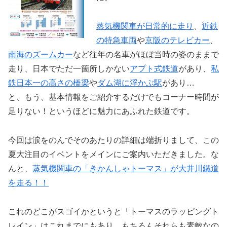
蒸気機関車が日常的に走り
、
近鉄
の特急車両
や
京阪のテレビカー
、
南海のズームカー
など往年の名車がほぼ当時の姿のままで
走り、日本でただ一箇所しかない
アプト式鉄道
があり、
私
鉄日本一の高さの橋梁
や
ダム湖に浮かぶ駅
があり…
と、もう、基本情報をご紹介するだけでもコーナー時間が
足りない！というほどに魅力にあふれた鉄道です。
今回は涙をのんでそのあたりの詳細は端折りまして、この
夏大注目のイベントをメインにご案内いただきました。な
んと、
蒸気機関車の「きかんしゃトーマス」が大井川鐵道
を走る！！
これのどこがスゴイかというと「トーマスのラッピングト
レイン」はこれまでにもあり、もちろんそれらも素敵なの