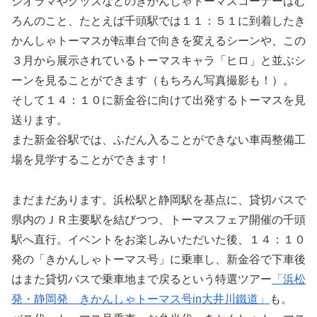
ジオラマやグッズなどのきかんしゃトーマスコーナーはむ
ろんのこと、たとえば千頭駅では１１：５１に到着したき
かんしゃトーマスが転車台で向きを変えるシーンや、この
３月から展示されているトーマスキャラ「ヒロ」と並ぶシ
ーンを見ることができます（もちろん写真撮影も！）。
そして１４：１０に新金谷に向けて出発するトーマスを見
送ります。
また新金谷駅では、ふだん入ることができない車両整備工
場を見学することができます！
まだまだあります。浜松駅と静岡駅を基点に、貸切バスで
県内のＪＲ主要駅を結びつつ、トーマスフェア開催の千頭
駅へ直行。イベントをお楽しみいただいた後、１４：１０
発の「きかんしゃトーマス号」に乗車し、新金谷で下車後
はまた貸切バスで乗車地まで戻るという特選ツアー
「浜松
発・静岡発 きかんしゃトーマス号in大井川鐵道」
も。