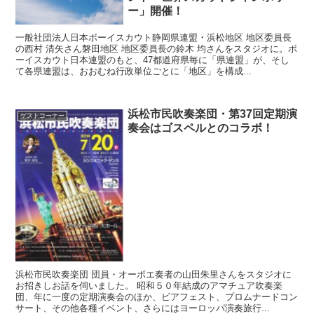
ー」開催！
一般社団法人日本ボーイスカウト静岡県連盟・浜松地区 地区委員長
の西村 清矢さん磐田地区 地区委員長の鈴木 均さんをスタジオに。ボ
ーイスカウト日本連盟のもと、47都道府県毎に「県連盟」が、そし
て各県連盟は、おおむね行政単位ごとに「地区」を構成...
浜松市民吹奏楽団・第37回定期演
ゲストコーナー
奏会はゴスペルとのコラボ！
浜松市民吹奏楽団 団員・オーボエ奏者の山田朱里さんをスタジオに
お招きしお話を伺いました。 昭和５０年結成のアマチュア吹奏楽
団、年に一度の定期演奏会のほか、ビアフェスト、プロムナードコン
サート、その他各種イベント、さらにはヨーロッパ演奏旅行...