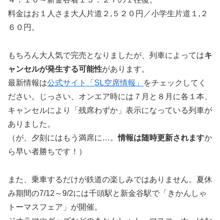
料金はお１人さま大人片道２,５２０円／小学生片道１,２
６０円。
もちろん大人気で完売となりましたが、列車によっては
キ
ャンセルが発生する可能性
があります。
最新情報は
公式サイト「SL空席情報」
をチェックしてく
ださい。じっさい、オンエア時には７月と８月に各１本、
キャンセルにより「残席わずか」表示になっている列車が
ありました。
（が、夕刻にはもう満席に…。
情報は随時更新されます
か
ら早い者勝ちです！）
また、乗車するだけが鉄道の楽しみではありません。夏休
み期間の7/12～9/2には千頭駅と新金谷駅で「きかんしゃ
トーマスフェア」が開催。