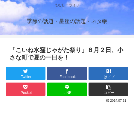
えむしーライフ
季節の話題・星座の話題・ネタ帳
「こいね水窪じゃがた祭り」８月２日、小
さな町で夏の一日を！
Twitter
Facebook
はてブ
Pocket
LINE
コピー
2014.07.31