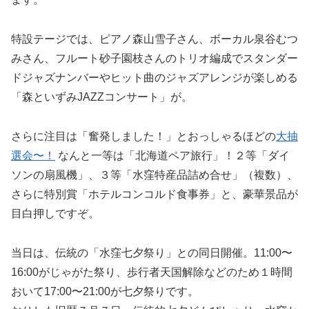
特設テージでは、ピアノ森山雪子さん、ボーカル泉谷むつ
みさん、フルート砂子園枝さんのトリオ編成でスタンダー
ドジャズナンバーやヒット曲のジャズアレンジが楽しめる
「森といずみJAZZコンサート」が。
さらに注目は「奮発しました！」とおっしゃるほどの
大抽
選会〜！
なんと一等は「北海道ペア旅行」！２等「ダイ
ソンの扇風機」、３等「水窪特産品詰め合せ」（複数）、
さらに特別賞「ホテルコンコルド食事券」と、豪華景品が
目白押しですぞ。
当日は、伝統の「水窪七夕祭り」との同日開催。11:00〜
16:00がじゃがた祭り、歩行者天国解除などのため１時間
おいて17:00〜21:00が七夕祭りです。