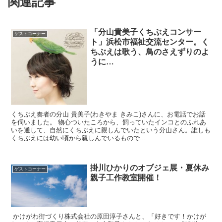
関連記事
「分山貴美子くちぶえコンサー
ゲストコーナー
ト」浜松市福祉交流センター。く
ちぶえは歌う、鳥のさえずりのよ
うに…
くちぶえ奏者の分山 貴美子(わきやま きみこ)さんに、お電話でお話
を伺いました。 物心ついたころから、飼っていたインコとのふれあ
いを通して、自然にくちぶえに親しんでいたという分山さん。誰しも
くちぶえには幼い頃から親しんでいるもので...
掛川ひかりのオブジェ展・夏休み
ゲストコーナー
親子工作教室開催！
かけがわ街づくり株式会社の原田淳子さんと、「好きです！かけが