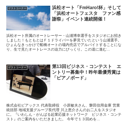
浜松オート「FmHaro!杯」そして
ゲストコーナー
「浜松オートフェスタ ファン感
謝祭」イベント連続開催！
浜松オート所属のオートレーサー・山浦博幸選手をスタジオにお招き
しました！もともとはＦ１ドライバーを夢見ていたという山浦選手。
ひょんなきっかけで船橋オートの場内売店でアルバイトすることにな
り、生で見たオートレースの迫力にびっくり。この道に進む...
第13回ビジネス・コンテスト エ
ゲストコーナー
ントリー募集中！昨年最優秀賞は
「ピアノボード」
株式会社ピアックス 代表取締役 小原敏夫さん、磐田信用金庫 営業
統括部 地域支援グループ長代理 川上恵介さんのお二人をスタジオ
に。『いわしん・がんばる起業応援ネットワーク ビジネス・コンテ
スト』のご案内をいただきました。 今年で１３回めを...