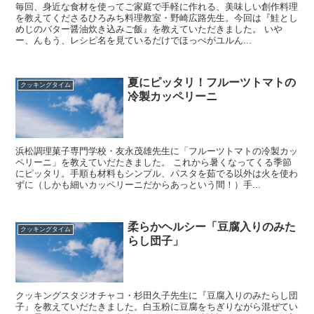
毎回、身近な食材を使ってご家庭で手軽に作れる、美味しい創作料理
を教えてくださるひろみち料理教室・野崎広路先生。今回は『鮭とし
めじのバター醤油炊き込みご飯』を教えていただきました。 いや
ー、んもう、レシピ名を見ているだけでほっぺがユルん...
夏にピッタリ！フルーツトマトの
クッキングタイム
冷製カッペリーニ
浜松調理菓子専門学校・友永茂雄先生に「フルーツトマトの冷製カッ
ペリーニ」を教えていだたきました。 これから暑くなってくる季節
にピッタリ。手順も材料もシンプル、パスタを茹でる以外は火を使わ
ずに（しかも細いカッペリーニだからあっという間！）手...
柔らかヘルシー「豆腐入りのみた
クッキングタイム
らし団子」
クッキングスタジオチャコ・杉田久子先生に『豆腐入りのみたらし団
子』を教えていだたきました。白玉粉に豆腐をちぎりながら混ぜてい