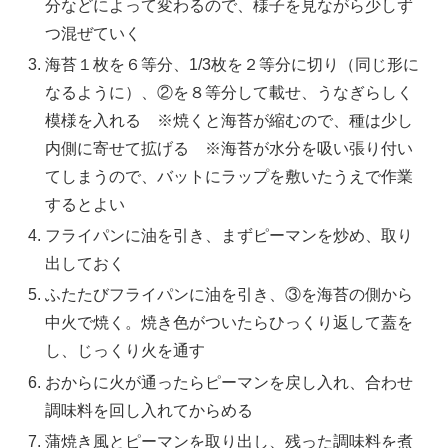
分などによって変わるので、様子を見ながら少しず
つ混ぜていく
海苔１枚を６等分、1/3枚を２等分に切り（同じ形に
なるように）、②を８等分して載せ、うなぎらしく
模様を入れる
※焼くと海苔が縮むので、種は少し
内側に寄せて拡げる ※海苔が水分を吸い張り付い
てしまうので、バットにラップを敷いたうえで作業
するとよい
フライパンに油を引き、まずピーマンを炒め、取り
出しておく
ふたたびフライパンに油を引き、③を海苔の側から
中火で焼く。焼き色がついたらひっくり返して蓋を
し、じっくり火を通す
おからに火が通ったらピーマンを戻し入れ、合わせ
調味料を回し入れてからめる
蒲焼き風とピーマンを取り出し、残った調味料を煮