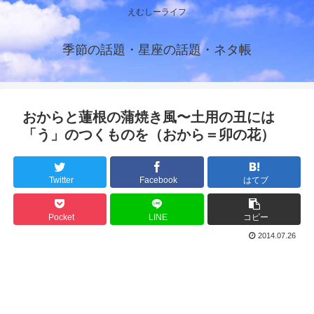
えむしーライフ
季節の話題・星座の話題・ネタ帳
おからと蓮根の蒲焼き風〜土用の丑には
「う」のつくものを（おから＝卯の花）
Twitter
Facebook
はてブ
Pocket
LINE
コピー
2014.07.26