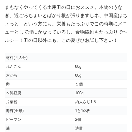
まもなくやってくる土用丑の日におススメ。本物のうな
ぎ、近ごろちょいとばかり根が張りますしネ、中国産はち
ょっと…という方にも。栄養もたっぷりでこの時期にメニ
ューとして理にかなっているし、食物繊維もたっぷりでヘ
ルシー！丑の日以外にも、この夏ぜひお試し下さい！
材料(４人分)
れんこん
80g
おから
80g
卵
１個
木綿豆腐
100g
片栗粉
約大さじ1.5
海苔(全形)
1と1/3枚
ピーマン
2個
油
適量