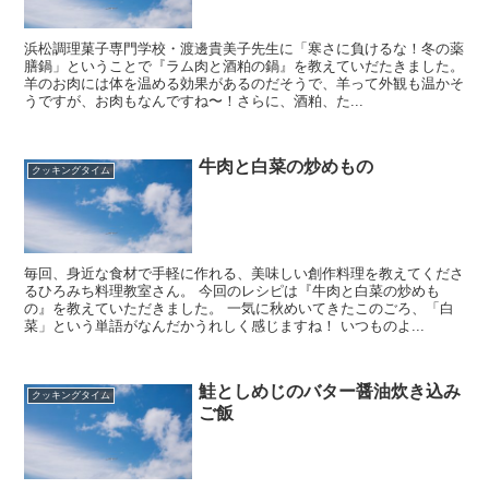
浜松調理菓子専門学校・渡邊貴美子先生に「寒さに負けるな！冬の薬
膳鍋」ということで『ラム肉と酒粕の鍋』を教えていだたきました。
羊のお肉には体を温める効果があるのだそうで、羊って外観も温かそ
うですが、お肉もなんですね〜！さらに、酒粕、た...
牛肉と白菜の炒めもの
クッキングタイム
毎回、身近な食材で手軽に作れる、美味しい創作料理を教えてくださ
るひろみち料理教室さん。 今回のレシピは『牛肉と白菜の炒めも
の』を教えていただきました。 一気に秋めいてきたこのごろ、「白
菜」という単語がなんだかうれしく感じますね！ いつものよ...
鮭としめじのバター醤油炊き込み
クッキングタイム
ご飯