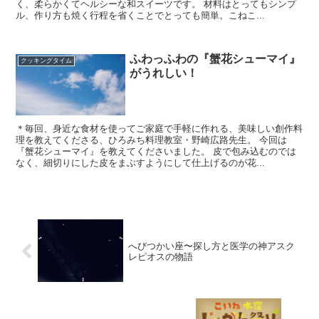
く、柔らかくてヘルシーな和スイーツです。 材料はとってもシンプ
ル、作り方も焼く行程を省くことでとっても簡単。こねこ...
ふわっふわの『蟹花シューマイ』
クッキングタイム
がうれしい！
＊毎回、身近な食材を使ってご家庭で手軽に作れる、美味しい創作料
理を教えてくださる、ひろみち料理教室・野崎広路先生。 今回は
『蟹花シューマイ』を教えてくださいました。 皮で包み込むのでは
なく、細切りにした皮をまぶすようにして仕上げるのが花...
へびつかい座〜探し方と医学の神アスク
レピオスの物語