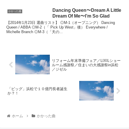
Dancing Queen〜Dream A Little
かかった曲
Dream Of Me〜I’m So Glad
【2014年1月23日 選曲リスト】 ◎M-1（オープニング） Dancing
Queen / ABBA ◎M-2（「 Pick Up West」後） Everywhere /
Michelle Branch ◎M-3（「天の...
リフォーム年末準備フェア／LIXILショー
ルーム感謝祭／住まいの大感謝祭in浜松
／ジゼル
「ビッグ」浜松で１０億円長者誕生
か？！
ホーム
かかった曲