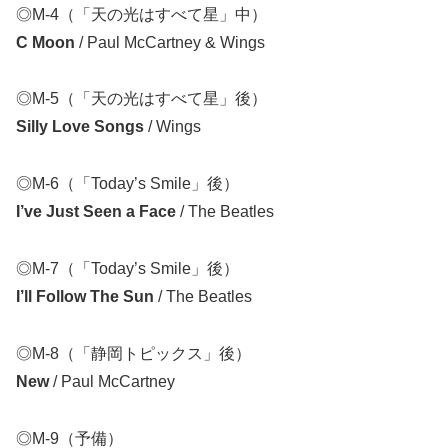
◎M-4（「天の光はすべて星」中）
C Moon
/ Paul McCartney & Wings
◎M-5（「天の光はすべて星」後）
Silly Love Songs
/ Wings
◎M-6（「Today’s Smile」後）
I’ve Just Seen a Face
/ The Beatles
◎M-7（「Today’s Smile」後）
I’ll Follow The Sun
/ The Beatles
◎M-8（「静岡トピックス」後）
New
/ Paul McCartney
◎M-9（予備）