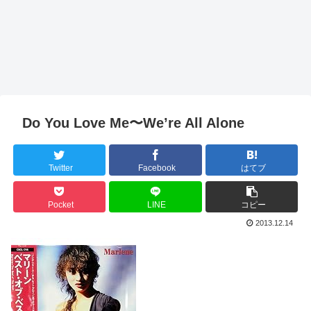
Do You Love Me〜We’re All Alone
Twitter
Facebook
はてブ
Pocket
LINE
コピー
2013.12.14