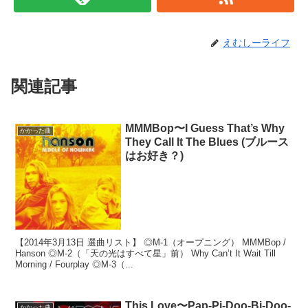
えむしーライフ
関連記事
MMMBop〜I Guess That’s Why
かかった曲
They Call It The Blues (ブルース
はお好き？)
【2014年3月13日 選曲リスト】 ◎M-1（オープニング） MMMBop /
Hanson ◎M-2（「天の光はすべて星」前） Why Can’t It Wait Till
Morning / Fourplay ◎M-3（...
This Love〜Pap-Pi-Doo-Bi-Doo-
かかった曲