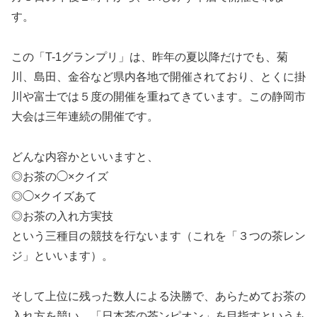
す。
この「T-1グランプリ」は、昨年の夏以降だけでも、菊
川、島田、金谷など県内各地で開催されており、とくに掛
川や富士では５度の開催を重ねてきています。この静岡市
大会は三年連続の開催です。
どんな内容かといいますと、
◎お茶の◯×クイズ
◎◯×クイズあて
◎お茶の入れ方実技
という三種目の競技を行ないます（これを「３つの茶レン
ジ」といいます）。
そして上位に残った数人による決勝で、あらためてお茶の
入れ方を競い、「日本茶の茶ンピオン」を目指すというも