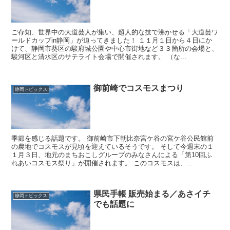
ご存知、世界中の大道芸人が集い、超人的な技で沸かせる「大道芸ワ
ールドカップin静岡」が迫ってきました！ １１月１日から４日にか
けて、静岡市葵区の駿府城公園や中心市街地など３３箇所の会場と、
駿河区と清水区のサテライト会場で開催されます。 （な...
御前崎でコスモスまつり
静岡トピックス
季節を感じる話題です。 御前崎市下朝比奈宮ケ谷の宮ケ谷公民館前
の農地でコスモスが見頃を迎えているそうです。 そして今週末の１
１月３日、地元のまちおこしグループのみなさんによる「第10回ふ
れあいコスモス祭り」が開催されます。 このコスモスは、...
県民手帳 販売始まる／あさイチ
静岡トピックス
でも話題に