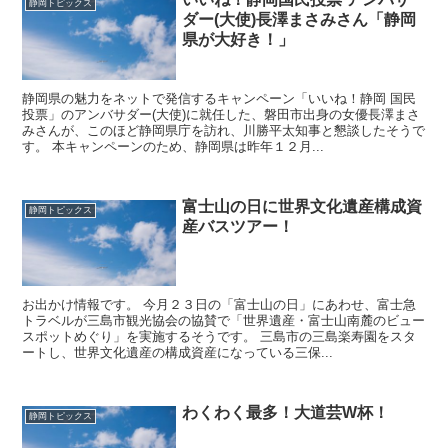
静岡トピックス
ダー(大使)長澤まさみさん「静岡
県が大好き！」
静岡県の魅力をネットで発信するキャンペーン「いいね！静岡 国民
投票」のアンバサダー(大使)に就任した、磐田市出身の女優長澤まさ
みさんが、このほど静岡県庁を訪れ、川勝平太知事と懇談したそうで
す。 本キャンペーンのため、静岡県は昨年１２月...
富士山の日に世界文化遺産構成資
静岡トピックス
産バスツアー！
お出かけ情報です。 今月２３日の「富士山の日」にあわせ、富士急
トラベルが三島市観光協会の協賛で「世界遺産・富士山南麓のビュー
スポットめぐり」を実施するそうです。 三島市の三島楽寿園をスタ
ートし、世界文化遺産の構成資産になっている三保...
わくわく最多！大道芸W杯！
静岡トピックス