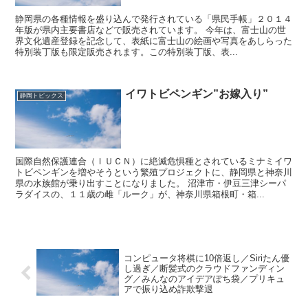
静岡県の各種情報を盛り込んで発行されている「県民手帳」２０１４
年版が県内主要書店などで販売されています。 今年は、富士山の世
界文化遺産登録を記念して、表紙に富士山の絵画や写真をあしらった
特別装丁版も限定販売されます。この特別装丁版、表...
イワトビペンギン”お嫁入り”
静岡トピックス
国際自然保護連合（ＩＵＣＮ）に絶滅危惧種とされているミナミイワ
トビペンギンを増やそうという繁殖プロジェクトに、静岡県と神奈川
県の水族館が乗り出すことになりました。 沼津市・伊豆三津シーパ
ラダイスの、１１歳の雌「ルーク」が、神奈川県箱根町・箱...
コンピュータ将棋に10倍返し／Siriたん優
し過ぎ／断髪式のクラウドファンディン
グ／みんなのアイデアぽち袋／プリキュ
アで振り込め詐欺撃退