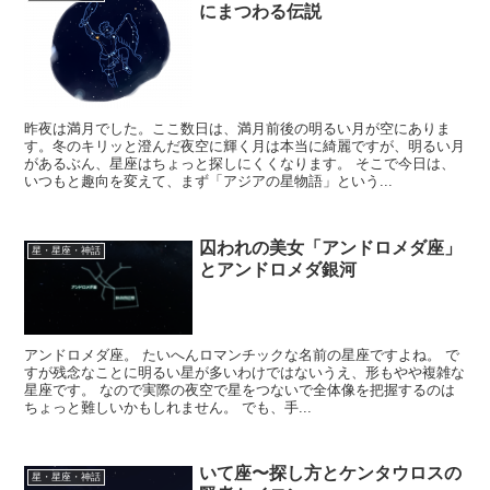
にまつわる伝説
昨夜は満月でした。ここ数日は、満月前後の明るい月が空にありま
す。冬のキリッと澄んだ夜空に輝く月は本当に綺麗ですが、明るい月
があるぶん、星座はちょっと探しにくくなります。 そこで今日は、
いつもと趣向を変えて、まず「アジアの星物語」という...
囚われの美女「アンドロメダ座」
星・星座・神話
とアンドロメダ銀河
アンドロメダ座。 たいへんロマンチックな名前の星座ですよね。 で
すが残念なことに明るい星が多いわけではないうえ、形もやや複雑な
星座です。 なので実際の夜空で星をつないで全体像を把握するのは
ちょっと難しいかもしれません。 でも、手...
いて座〜探し方とケンタウロスの
星・星座・神話