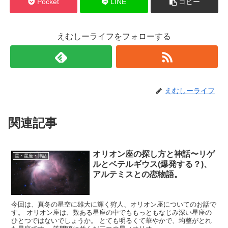
Pocket
LINE
コピー
えむしーライフをフォローする
えむしーライフ
関連記事
オリオン座の探し方と神話〜リゲ
星・星座・神話
ルとベテルギウス(爆発する？)、
アルテミスとの恋物語。
今回は、真冬の星空に雄大に輝く狩人、オリオン座についてのお話で
す。 オリオン座は、数ある星座の中でももっともなじみ深い星座の
ひとつではないでしょうか。 とても明るくて華やかで、均整がとれ