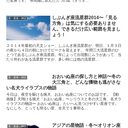
た星座です。 等間隔に並んだ三つの星（オリオ...
しぶんぎ座流星群2014〜「見る
星・星座・神話
方角」は気にする必要ありませ
ん。できるだけ広い範囲を見まし
ょう！
２０１４年最初の天文ショー、しぶんぎ座流星群が、明日、１月３日
の夜から４日の朝にかけてピークを迎えます。 年間三大流星群のひ
とつであるしぶんぎ座流星群。年によって出現数にムラがあって、当
たり外れがある流星群ですが、多い時には他の流星群...
おおいぬ座の探し方と神話〜冬の
星・星座・神話
大三角と、どんな獲物も逃がさな
い名犬ライラプスの物語
今日は、夜空を駆ける猟犬、おおいぬ座についてのお話です。 【動
画版】天翔ける猟犬「おおいぬ座」〜シリウスと冬の大三角、名犬ラ
イラプスの物語〜 おおいぬ座は、たいへん見つけやすい星座です。
なにしろ、とっても明るい星、全天で１番明る...
アジアの星物語・冬〜オリオン座
星・星座・神話