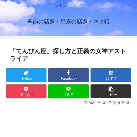
えむしーライフ
季節の話題・星座の話題・ネタ帳
「てんびん座」探し方と正義の女神アスト
ライア
Twitter
Facebook
はてブ
Pocket
LINE
コピー
2021.06.13
2014.06.28