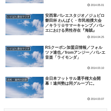
2014.05.01
安西章バレエスタジオ／ジュビロ
いどばた通信ラジオ
磐田杯 わんぱく・市民相撲大会
／キラリ☆サマーキャンプ／バレ
エにおける男性存在『海賊』
2014.04.25
RSクーポン加盟店情報／フォル
いどばた通信ラジオ
ツァ達也／fromアンジー／バレエ
音楽「ライモンダ」
2014.03.10
全日本フットサル選手権大会開
浜松・遠州の話題
幕！遠州勢は同グループに。
2014.03.07