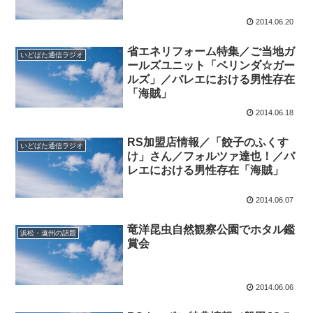
2014.06.20
省エネリフォーム特集／ご当地ガ
いどばた通信ラジオ
ールズユニット「ベリンダ☆ガー
ルズ」／バレエにおける男性存在
「海賊」
2014.06.18
RS加盟店情報／「餃子のふくす
いどばた通信ラジオ
け」さん／フォルツァ達也！／バ
レエにおける男性存在「海賊」
2014.06.07
竜洋昆虫自然観察公園でホタル鑑
浜松・遠州の話題
賞会
2014.06.06