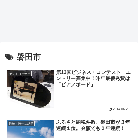
磐田市
第13回ビジネス・コンテスト エ
ゲストコーナー
ントリー募集中！昨年最優秀賞は
「ピアノボード」
2014.06.20
ふるさと納税件数、磐田市が３年
浜松・遠州の話題
連続１位。金額でも２年連続！