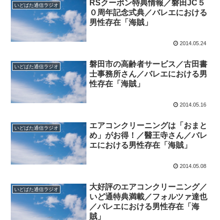
RSクーポン特典情報／磐田JC５
いどばた通信ラジオ
０周年記念式典／バレエにおける
男性存在「海賊」
2014.05.24
磐田市の高齢者サービス／古田書
いどばた通信ラジオ
士事務所さん／バレエにおける男
性存在「海賊」
2014.05.16
エアコンクリーニングは「おまと
いどばた通信ラジオ
め」がお得！／醫王寺さん／バレ
エにおける男性存在「海賊」
2014.05.08
大好評のエアコンクリーニング／
いどばた通信ラジオ
いど通特典満載／フォルツァ達也
／バレエにおける男性存在「海
賊」