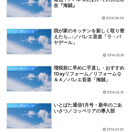
在『海賊』
2014.04.04
我が家のキッチンを新しく取り替
いどばた通信ラジオ
えたら…♪／バレエ音楽「ラ・バ
ヤデール」
2014.03.18
増税前に早めに手直し・おすすめ
いどばた通信ラジオ
1Dayリフォーム／リフォームＱ
＆Ａ／バレエ音楽「海賊」
2014.02.15
いとばた通信1月号・新年のごあ
いどばた通信ラジオ
いさつ／コッペリアの導入部
2014.01.05