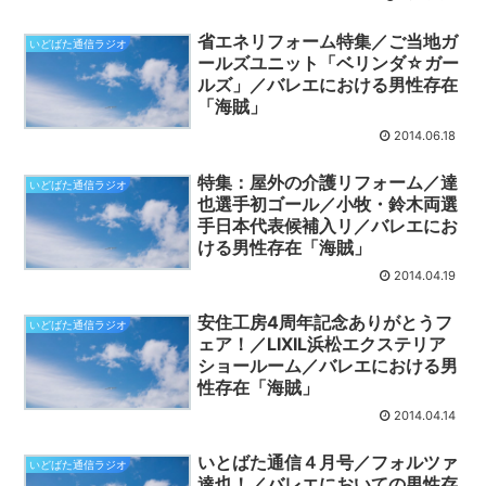
省エネリフォーム特集／ご当地ガ
いどばた通信ラジオ
ールズユニット「ベリンダ☆ガー
ルズ」／バレエにおける男性存在
「海賊」
2014.06.18
特集：屋外の介護リフォーム／達
いどばた通信ラジオ
也選手初ゴール／小牧・鈴木両選
手日本代表候補入リ／バレエにお
ける男性存在「海賊」
2014.04.19
安住工房4周年記念ありがとうフ
いどばた通信ラジオ
ェア！／LIXIL浜松エクステリア
ショールーム／バレエにおける男
性存在「海賊」
2014.04.14
いとばた通信４月号／フォルツァ
いどばた通信ラジオ
達也！／バレエにおいての男性存