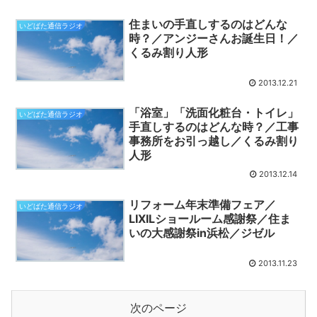
住まいの手直しするのはどんな
いどばた通信ラジオ
時？／アンジーさんお誕生日！／
くるみ割り人形
2013.12.21
「浴室」「洗面化粧台・トイレ」
いどばた通信ラジオ
手直しするのはどんな時？／工事
事務所をお引っ越し／くるみ割り
人形
2013.12.14
リフォーム年末準備フェア／
いどばた通信ラジオ
LIXILショールーム感謝祭／住ま
いの大感謝祭in浜松／ジゼル
2013.11.23
次のページ