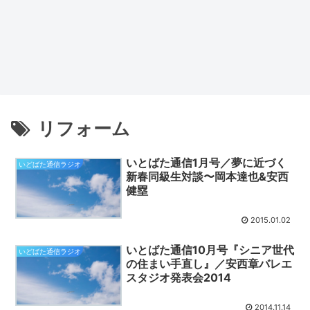
リフォーム
いとばた通信1月号／夢に近づく
いどばた通信ラジオ
新春同級生対談〜岡本達也&安西
健塁
2015.01.02
いとばた通信10月号『シニア世代
いどばた通信ラジオ
の住まい手直し』／安西章バレエ
スタジオ発表会2014
2014.11.14