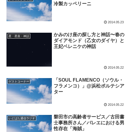
冷製カッペリーニ
2014.05.23
かみのけ座の探し方と神話〜春の
星・星座・神話
ダイアモンド（乙女のダイヤ）と
王妃ベレニケの神話
2014.05.22
「SOUL FLAMENCO（ソウル・
ゲストコーナー
フラメンコ）」@浜松ポルテシア
ター
2014.05.22
磐田市の高齢者サービス／古田書
いどばた通信ラジオ
士事務所さん／バレエにおける男
性存在「海賊」