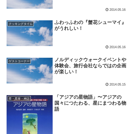
2014.05.16
ふわっふわの『蟹花シューマイ』
クッキングタイム
がうれしい！
2014.05.16
ノルディックウォークイベントや
ゲストコーナー
体験会、旅行会社ならではの企画
が楽しい！
2014.05.15
「アジアの星物語」〜アジアの
星・星座・神話
国々につたわる、星にまつわる物
語