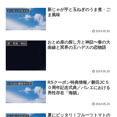
新じゃが芋と玉ねぎのうま煮・ご
クッキングタイム
ま風味
2014.05.30
おとめ座の探し方と神話〜春の大
星・星座・神話
曲線と冥界の王ハデスの恋物語
2014.05.29
RSクーポン特典情報／磐田JC５
いどばた通信ラジオ
０周年記念式典／バレエにおける
男性存在「海賊」
2014.05.24
夏にピッタリ！フルーツトマトの
クッキングタイム