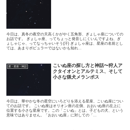
今日は、真冬の夜空の天高くかがやく五角形、ぎょしゃ座についての
お話です。 ぎょしゃ座、ってちょっと発音しにくいんですよね、ぎ
ょしゃじゃ、ってなっちゃいそう(汗) ぎょしゃ座は、星座の名前とし
ては、あまりポピュラーではないかも知れ...
こいぬ座の探し方と神話〜狩人ア
星・星座・神話
クタイオンとアルテミス、そして
小さな猟犬メランポス
今日は、華やかな冬の星空にいろどりを添える星座、こいぬ座につい
てのお話です。 こいぬ座はオリオン座の左側、おおいぬ座の左上に
位置する小さな星座です。この「こいぬ」とは、子どもの犬、という
意味ではありません。「おおいぬ座」に対しての「...