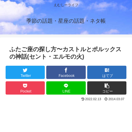
えむしーライフ
季節の話題・星座の話題・ネタ帳
ふたご座の探し方〜カストルとポルックス
の神話(セント・エルモの火)
Twitter
Facebook
はてブ
Pocket
LINE
コピー
2022.02.13
2014.03.07