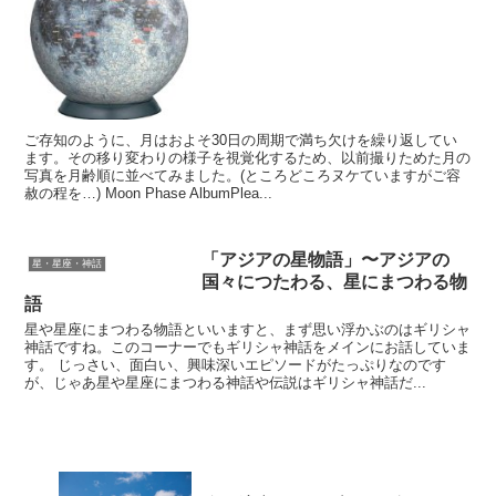
ご存知のように、月はおよそ30日の周期で満ち欠けを繰り返してい
ます。その移り変わりの様子を視覚化するため、以前撮りためた月の
写真を月齢順に並べてみました。(ところどころヌケていますがご容
赦の程を…) Moon Phase AlbumPlea...
「アジアの星物語」〜アジアの
星・星座・神話
国々につたわる、星にまつわる物
語
星や星座にまつわる物語といいますと、まず思い浮かぶのはギリシャ
神話ですね。このコーナーでもギリシャ神話をメインにお話していま
す。 じっさい、面白い、興味深いエピソードがたっぷりなのです
が、じゃあ星や星座にまつわる神話や伝説はギリシャ神話だ...