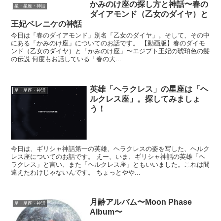
かみのけ座の探し方と神話〜春の
星・星座・神話
ダイアモンド（乙女のダイヤ）と
王妃ベレニケの神話
今日は「春のダイアモンド」別名「乙女のダイヤ」。そして、その中
にある「かみのけ座」についてのお話です。 【動画版】春のダイモ
ンド（乙女のダイヤ）と「かみのけ座」〜エジプト王妃の琥珀色の髪
の伝説 何度もお話している「春の大...
英雄「ヘラクレス」の星座は「ヘ
星・星座・神話
ルクレス座」。探してみましょ
う！
今日は、ギリシャ神話第一の英雄、ヘラクレスの姿を写した、ヘルク
レス座についてのお話です。 えー、いま、ギリシャ神話の英雄「ヘ
ラクレス」と言い、また「ヘルクレス座」ともいいました。これは間
違えたわけじゃないんです。 ちょっとやや...
月齢アルバム〜Moon Phase
星・星座・神話
Album〜