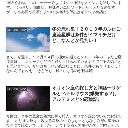
神話ですね。このコーナーでもギリシャ神話をメインにお話していま
す。 じっさい、面白い、興味深いエピソードがたっぷりなのです
が、じゃあ星や星座にまつわる神話や伝説はギリシャ神話だ...
冬の流れ星！２０１３年のふたご
星・星座・神話
座流星群は条件がイマイチだけ
ど、なんとか見たい！
さて、今週末、１２月１４日に極大を迎える２０１３年の「ふたご座
流星群」。ニュースなどでも取り上げられていますのでご案内のこと
と思いますが、今年はちょいと残念なことに、条件があまりよろしく
ないんですねえ。 そもそも、極大になるのが日本時...
オリオン座の探し方と神話〜リゲ
星・星座・神話
ルとベテルギウス(爆発する？)、
アルテミスとの恋物語。
今回は、真冬の星空に雄大に輝く狩人、オリオン座についてのお話で
す。 オリオン座は、数ある星座の中でももっともなじみ深い星座の
ひとつではないでしょうか。 とても明るくて華やかで、均整がとれ