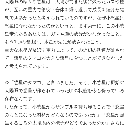
太陽系の様々な惑星は、太陽ができた後に残ったガスや塵
が、互いの重力で衝突・合体を繰り返して成長を続けた結
果できあがったと考えられているのですが、なぜ小惑星は
惑星になれなかったのかというと、まず第一に、この小惑
星帯のあるあたりは、ガスや塵の成分が少なかったこと。
もう1つの理由は、木星が先に形成されたこと。
巨大な木星が及ぼす重力によってこの近辺の軌道が乱され
て、惑星のタマゴが大きな惑星に育つことができなかった
と考えられています。
今「惑星のタマゴ」と言いました。そう、小惑星は原始の
太陽系で惑星が作られていった頃の状態を今も保っている
存在なんです。
したがって、小惑星からサンプルを持ち帰ることで「惑星
のもとになった材料がどんなものであったか」「惑星が誕
生するころの太陽系内の様子がどうであったのか」さらに