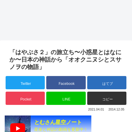
「はやぶさ２」の旅立ち〜小惑星とはなに
か〜日本の神話から「オオクニヌシとスサ
ノヲの物語」
Twitter
Facebook
はてブ
Pocket
LINE
コピー
2021.04.01
2014.12.05
とむさん星空ノート
星座と神話の動画を更新中！