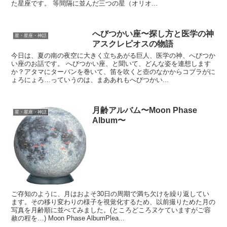
た星座です。 等間隔に並んだ三つの星（オリオ...
へびつかい座〜探し方と医学の神
星・星座・神話
アスクレピオスの物語
今日は、夏の南の夜空に大きく立ちあがる巨人、医学の神、へびつか
い座のお話です。 へびつかい座、と聞いて、どんな姿を連想します
か？アタマにターバンを巻いて、笛を吹くと壺のなかからコブラがに
ょろにょろ…っていうのは、まああれもへびつかい...
月齢アルバム〜Moon Phase
星・星座・神話
Album〜
ご存知のように、月はおよそ30日の周期で満ち欠けを繰り返してい
ます。その移り変わりの様子を視覚化するため、以前撮りためた月の
写真を月齢順に並べてみました。(ところどころヌケていますがご容
赦の程を…) Moon Phase AlbumPlea...