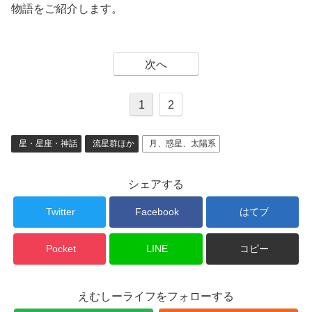
物語をご紹介します。
次へ
1
2
星・星座・神話
流星群ほか
月、惑星、太陽系
シェアする
Twitter
Facebook
はてブ
Pocket
LINE
コピー
えむしーライフをフォローする