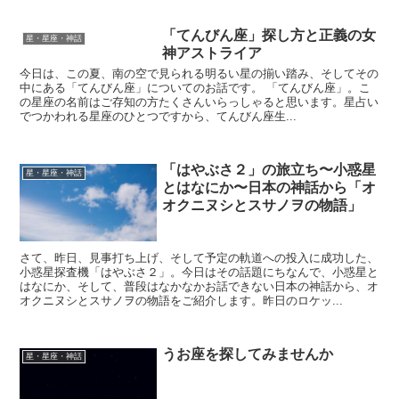
「てんびん座」探し方と正義の女
星・星座・神話
神アストライア
今日は、この夏、南の空で見られる明るい星の揃い踏み、そしてその
中にある「てんびん座」についてのお話です。 「てんびん座」。こ
の星座の名前はご存知の方たくさんいらっしゃると思います。星占い
でつかわれる星座のひとつですから、てんびん座生...
「はやぶさ２」の旅立ち〜小惑星
星・星座・神話
とはなにか〜日本の神話から「オ
オクニヌシとスサノヲの物語」
さて、昨日、見事打ち上げ、そして予定の軌道への投入に成功した、
小惑星探査機「はやぶさ２」。今日はその話題にちなんで、小惑星と
はなにか、そして、普段はなかなかお話できない日本の神話から、オ
オクニヌシとスサノヲの物語をご紹介します。昨日のロケッ...
うお座を探してみませんか
星・星座・神話