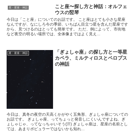
こと座〜探し方と神話：オルフェ
星・星座・神話
ウスの竪琴
今日は「こと座」についてのお話です。 こと座はとても小さな星座
なんですが、なにしろ今の季節、いちばん目立つ星を含んだ星座です
から、見つけるのはとっても簡単です。 ただ、例によって、市街地
など夜空の明るい場所では、全体像まではよく見え...
「ぎょしゃ座」の探し方と一等星
星・星座・神話
カペラ、ミルティロスとペロプス
の神話
今日は、真冬の夜空の天高くかがやく五角形、ぎょしゃ座についての
お話です。 ぎょしゃ座、ってちょっと発音しにくいんですよね、ぎ
ょしゃじゃ、ってなっちゃいそう(汗) ぎょしゃ座は、星座の名前とし
ては、あまりポピュラーではないかも知れ...