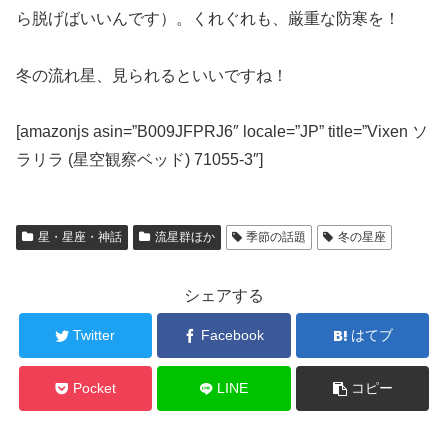
ら脱げばいいんです）。くれぐれも、厳重な防寒を！
冬の流れ星、見られるといいですね！
[amazonjs asin=”B009JFPRJ6″ locale=”JP” title=”Vixen ソ
ラリラ (星空観察ベッド) 71055-3″]
星・星座・神話
流星群ほか
季節の話題
冬の星座
シェアする
Twitter
Facebook
はてブ
Pocket
LINE
コピー