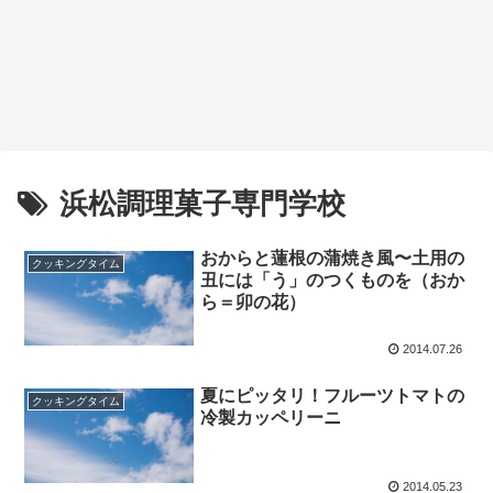
浜松調理菓子専門学校
おからと蓮根の蒲焼き風〜土用の
クッキングタイム
丑には「う」のつくものを（おか
ら＝卯の花）
2014.07.26
夏にピッタリ！フルーツトマトの
クッキングタイム
冷製カッペリーニ
2014.05.23