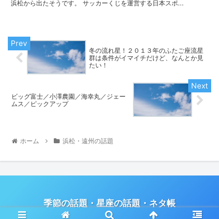
浜松から出たそうです。 サッカーくじを運営する日本スポ...
冬の流れ星！２０１３年のふたご座流星
群は条件がイマイチだけど、なんとか見
たい！
ビッグ富士／小澤農園／海幸丸／ジェー
ムス／ピックアップ
ホーム
浜松・遠州の話題
季節の話題・星座の話題・ネタ帳
© 2013 季節の話題 ネタ帳／
privacy policy