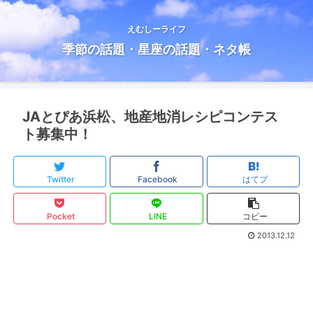
えむしーライフ
季節の話題・星座の話題・ネタ帳
JAとぴあ浜松、地産地消レシピコンテス
ト募集中！
Twitter
Facebook
はてブ
Pocket
LINE
コピー
2013.12.12