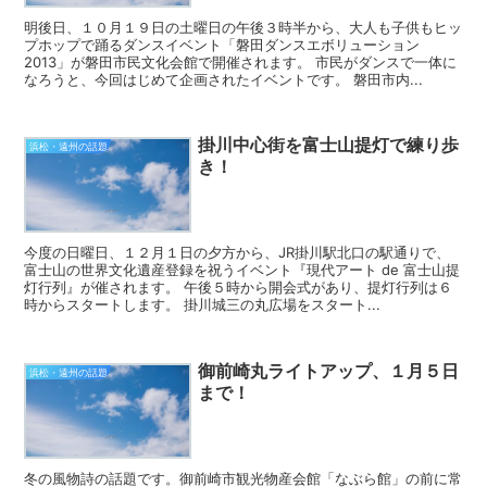
明後日、１０月１９日の土曜日の午後３時半から、大人も子供もヒッ
プホップで踊るダンスイベント「磐田ダンスエボリューション
2013」が磐田市民文化会館で開催されます。 市民がダンスで一体に
なろうと、今回はじめて企画されたイベントです。 磐田市内...
掛川中心街を富士山提灯で練り歩
浜松・遠州の話題
き！
今度の日曜日、１２月１日の夕方から、JR掛川駅北口の駅通りで、
富士山の世界文化遺産登録を祝うイベント『現代アート de 富士山提
灯行列』が催されます。 午後５時から開会式があり、提灯行列は６
時からスタートします。 掛川城三の丸広場をスタート...
御前崎丸ライトアップ、１月５日
浜松・遠州の話題
まで！
冬の風物詩の話題です。御前崎市観光物産会館「なぶら館」の前に常