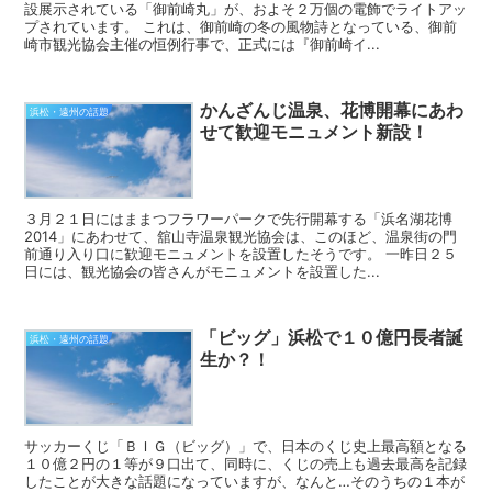
設展示されている「御前崎丸」が、およそ２万個の電飾でライトアッ
プされています。 これは、御前崎の冬の風物詩となっている、御前
崎市観光協会主催の恒例行事で、正式には『御前崎イ...
かんざんじ温泉、花博開幕にあわ
浜松・遠州の話題
せて歓迎モニュメント新設！
３月２１日にはままつフラワーパークで先行開幕する「浜名湖花博
2014」にあわせて、舘山寺温泉観光協会は、このほど、温泉街の門
前通り入り口に歓迎モニュメントを設置したそうです。 一昨日２５
日には、観光協会の皆さんがモニュメントを設置した...
「ビッグ」浜松で１０億円長者誕
浜松・遠州の話題
生か？！
サッカーくじ「ＢＩＧ（ビッグ）」で、日本のくじ史上最高額となる
１０億２円の１等が９口出て、同時に、くじの売上も過去最高を記録
したことが大きな話題になっていますが、なんと…そのうちの１本が