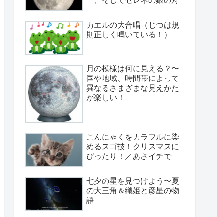
カエルの大合唱（じつは規
則正しく鳴いている！）
月の模様は何に見える？〜
国や地域、時間帯によって
異なるさまざまな見えかた
が楽しい！
こんにゃくをカラフルに染
めるスゴ技！クリスマスに
ぴったり！／あさイチで
七夕の星を見つけよう〜夏
の大三角＆織姫と彦星の物
語