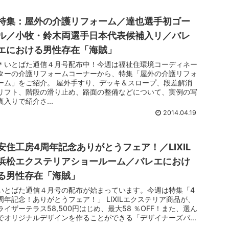
特集：屋外の介護リフォーム／達也選手初ゴー
ル／小牧・鈴木両選手日本代表候補入リ／バレ
エにおける男性存在「海賊」
＊いとばた通信４月号配布中！今週は福祉住環境コーディネー
ターの介護リフォームコーナーから、特集「屋外の介護リフォ
ーム」をご紹介。 屋外手すり、デッキ＆スロープ、段差解消
リフト、階段の滑り止め、路面の整備などについて、実例の写
真入りで紹介さ...
2014.04.19
安住工房4周年記念ありがとうフェア！／LIXIL
浜松エクステリアショールーム／バレエにおけ
る男性存在「海賊」
いとばた通信４月号の配布が始まっています。今週は特集「4
周年記念！ありがとうフェア！」 LIXILエクステリア商品が、
ライザーテラス58,500円はじめ、最大58 ％OFF！また、選ん
でオリジナルデザインを作ることができる「デザイナーズパ...