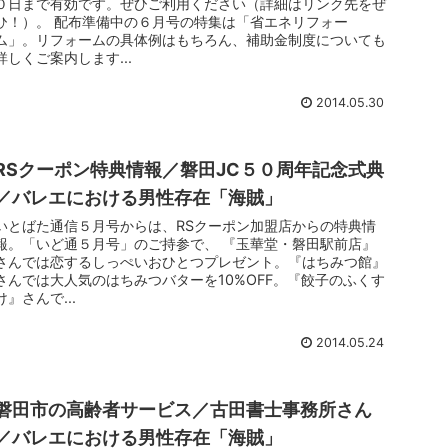
０日まで有効です。ぜひご利用ください（詳細はリンク先をぜ
ひ！）。 配布準備中の６月号の特集は「省エネリフォー
ム」。リフォームの具体例はもちろん、補助金制度についても
詳しくご案内します...
2014.05.30
RSクーポン特典情報／磐田JC５０周年記念式典
／バレエにおける男性存在「海賊」
いとばた通信５月号からは、RSクーポン加盟店からの特典情
報。「いど通５月号」のご持参で、 『玉華堂・磐田駅前店』
さんでは恋するしっぺいおひとつプレゼント。『はちみつ館』
さんでは大人気のはちみつバターを10%OFF。『餃子のふくす
け』さんで...
2014.05.24
磐田市の高齢者サービス／古田書士事務所さん
／バレエにおける男性存在「海賊」