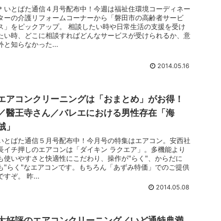
＊いとばた通信４月号配布中！今週は福祉住環境コーディネー
ターの介護リフォームコーナーから「磐田市の高齢者サービ
ス」をピックアップ。 相談したい時や日常生活の支援を受け
たい時、どこに相談すればどんなサービスが受けられるか、意
外と知らなかった...
2014.05.16
エアコンクリーニングは「おまとめ」がお得！
／醫王寺さん／バレエにおける男性存在「海
賊」
いとばた通信５月号配布中！今月号の特集はエアコン。安西社
長イチ押しのエアコンは「ダイキン ラクエア」。多機能より
も使いやすさと快適性にこだわり、操作が"らく"、からだに
も"らく"なエアコンです。もちろん「あずみ特価」でのご提供
ですぞ。 昨...
2014.05.08
大好評のエアコンクリーニング／いど通特典満