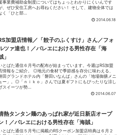
援事業費補助金制度についてはちょっとわかりにくいんです
が、ぜひ安住工房へお尋ねください！ そして、建物全体では
なく「ひと部...
2014.06.18
RS加盟店情報／「餃子のふくすけ」さん／フォ
ルツァ達也！／バレエにおける男性存在「海
賊」
いとばた通信６月号の配布が始まっています。今週はRS加盟
店情報をご紹介。 ◎地元の食材で季節感を存分に味わえる、
磐田グランドホテル内「磐田いなんば」さんの「地場御膳メニ
ュー」。◎「ｎｉｋｏ」さんでは夏ギフトにもぴったりな涼し
げスイーツが勢...
2014.06.07
情熱タンタン麺のあっぱれ家が近日新店オープ
ン！／バレエにおける男性存在「海賊」
いとばた通信５月号に掲載のRSクーポン加盟店特典は６月２