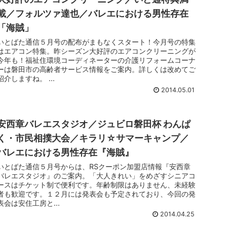
載／フォルツァ達也／バレエにおける男性存在
「海賊」
いとばた通信５月号の配布がまもなくスタート！今月号の特集
はエアコン特集。昨シーズン大好評のエアコンクリーニングが
今年も！福祉住環境コーディネーターの介護リフォームコーナ
ーは磐田市の高齢者サービス情報をご案内。詳しくは改めてご
紹介しますね。 ...
2014.05.01
安西章バレエスタジオ／ジュビロ磐田杯 わんぱ
く・市民相撲大会／キラリ☆サマーキャンプ／
バレエにおける男性存在『海賊』
いとばた通信５月号からは、RSクーポン加盟店情報『安西章
バレエスタジオ』のご案内。「大人きれい」をめざすシニアコ
ースはチケット制で便利です。年齢制限はありません、未経験
者も歓迎です。１２月には発表会も予定されており、今回の発
表会は安住工房と...
2014.04.25