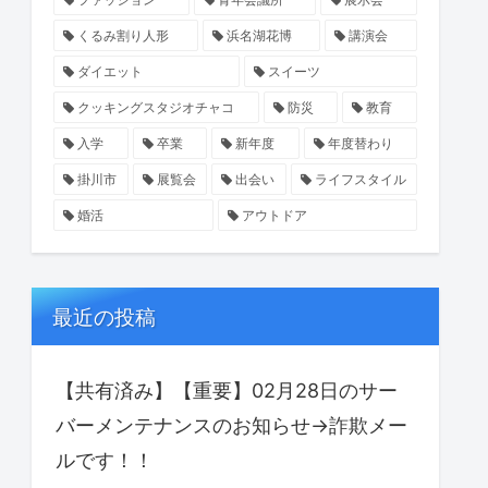
くるみ割り人形
浜名湖花博
講演会
ダイエット
スイーツ
クッキングスタジオチャコ
防災
教育
入学
卒業
新年度
年度替わり
掛川市
展覧会
出会い
ライフスタイル
婚活
アウトドア
最近の投稿
【共有済み】【重要】02月28日のサー
バーメンテナンスのお知らせ→詐欺メー
ルです！！