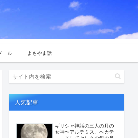
メール
よもやま話
人気記事
ギリシャ神話の三人の月の
女神〜アルテミス、ヘカテ
ー、そしてセレネの銀の舟