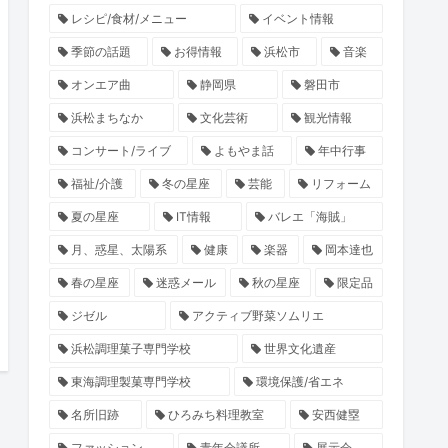
レシピ/食材/メニュー
イベント情報
季節の話題
お得情報
浜松市
音楽
オンエア曲
静岡県
磐田市
浜松まちなか
文化芸術
観光情報
コンサート/ライブ
よもやま話
年中行事
福祉/介護
冬の星座
芸能
リフォーム
夏の星座
IT情報
バレエ「海賊」
月、惑星、太陽系
健康
楽器
岡本達也
春の星座
迷惑メール
秋の星座
限定品
ジゼル
アクティブ野菜ソムリエ
浜松調理菓子専門学校
世界文化遺産
東海調理製菓専門学校
環境保護/省エネ
名所旧跡
ひろみち料理教室
安西健塁
ファッション
青年会議所
展示会