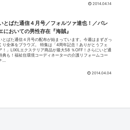
2014.04.14
いとばた通信４月号／フォルツァ達也！／バレ
エにおいての男性存在『海賊』
いとばた通信４月号の配布が始まっています。今週はまずざっ
くり全体をブラウズ。 特集は「4周年記念！ありがとうフェ
ア！」LIXILエクステリア商品が最大58 ％OFF！さらにいど通
特典も！福祉住環境コーディネーターの介護リフォームコー
ナ...
2014.04.04