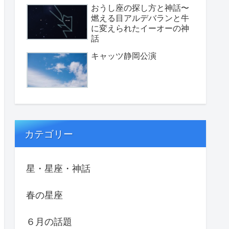
おうし座の探し方と神話〜
燃える目アルデバランと牛
に変えられたイーオーの神
話
キャッツ静岡公演
カテゴリー
星・星座・神話
春の星座
６月の話題