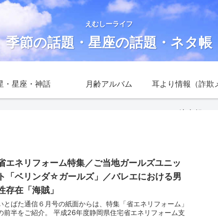
えむしーライフ
季節の話題・星座の話題・ネタ帳
星・星座・神話
月齢アルバム
耳より情報（詐欺
注意報）
省エネリフォーム特集／ご当地ガールズユニッ
ト「ベリンダ☆ガールズ」／バレエにおける男
性存在「海賊」
いとばた通信６月号の紙面からは、特集「省エネリフォーム」
の前半をご紹介。 平成26年度静岡県住宅省エネリフォーム支