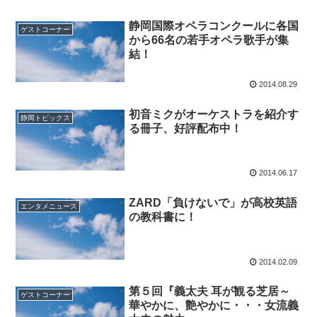
静岡国際オペラコンクールに各国
ゲストコーナー
から66名の若手オペラ歌手が集
結！
2014.08.29
初音ミクがオーケストラを紹介す
静岡トピックス
る冊子、好評配布中！
2014.06.17
ZARD「負けないで」が高校英語
エンタメニュース
の教科書に！
2014.02.09
第５回『義太夫 耳が観る芝居～
ゲストコーナー
華やかに、艶やかに・・・女流義