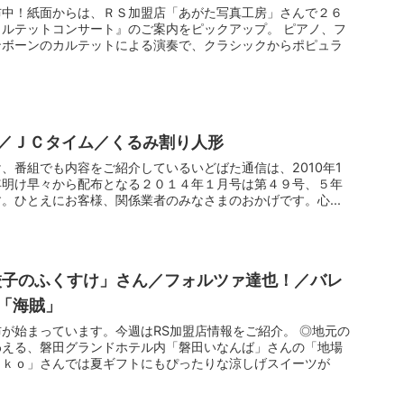
布中！紙面からは、ＲＳ加盟店「あがた写真工房」さんで２６
ルテットコンサート』のご案内をピックアップ。 ピアノ、フ
ンボーンのカルテットによる演奏で、クラシックからポピュラ
／ＪＣタイム／くるみ割り人形
、番組でも内容をご紹介しているいどばた通信は、2010年1
年明け早々から配布となる２０１４年１月号は第４９号、５年
。ひとえにお客様、関係業者のみなさまのおかげです。心...
餃子のふくすけ」さん／フォルツァ達也！／バレ
「海賊」
が始まっています。今週はRS加盟店情報をご紹介。 ◎地元の
わえる、磐田グランドホテル内「磐田いなんば」さんの「地場
ｉｋｏ」さんでは夏ギフトにもぴったりな涼しげスイーツが