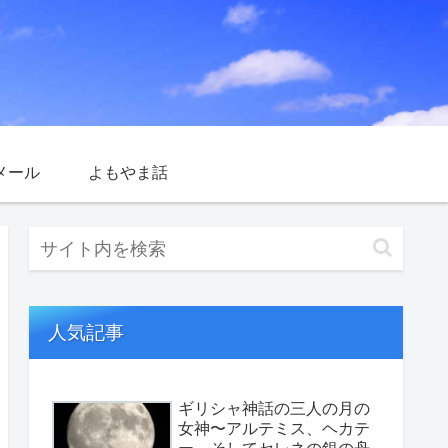
メール
よもやま話
人気記事
ギリシャ神話の三人の月の
女神〜アルテミス、ヘカテ
ー、そしてセレネの銀の舟