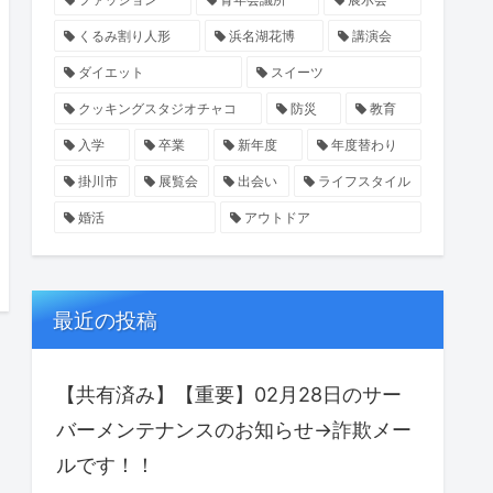
くるみ割り人形
浜名湖花博
講演会
ダイエット
スイーツ
クッキングスタジオチャコ
防災
教育
入学
卒業
新年度
年度替わり
掛川市
展覧会
出会い
ライフスタイル
婚活
アウトドア
最近の投稿
【共有済み】【重要】02月28日のサー
バーメンテナンスのお知らせ→詐欺メー
ルです！！