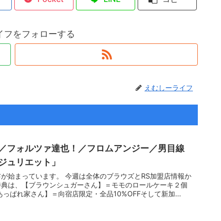
イフをフォローする
えむしーライフ
／フォルツァ達也！／フロムアンジー／男目線
ジュリエット」
が始まっています。 今週は全体のブラウズとRS加盟店情報か
特典は、【ブラウンシュガーさん】＝モモのロールケーキ２個
っぱれ家さん】＝向宿店限定・全品10%OFFそして新加...