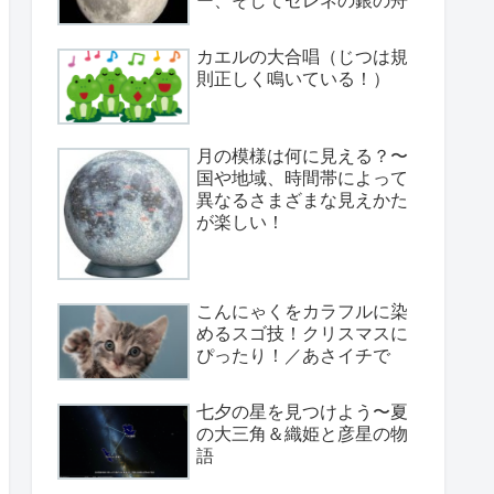
カエルの大合唱（じつは規
則正しく鳴いている！）
月の模様は何に見える？〜
国や地域、時間帯によって
異なるさまざまな見えかた
が楽しい！
こんにゃくをカラフルに染
めるスゴ技！クリスマスに
ぴったり！／あさイチで
七夕の星を見つけよう〜夏
の大三角＆織姫と彦星の物
語