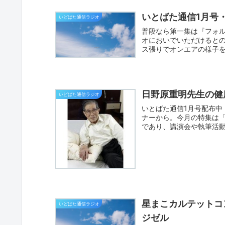
いとばた通信1月号
いどばた通信ラジオ
普段なら第一集は『フォ
オにおいでいただけるとの
ス張りでオンエアの様子を
日野原重明先生の健
いどばた通信ラジオ
いとばた通信1月号配布中
ナーから。今月の特集は「
であり、講演会や執筆活動
星まこカルテットコ
いどばた通信ラジオ
ジゼル