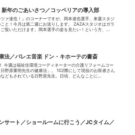
・新年のごあいさつ／コッペリアの導入部
ルツァ達也！』のコーナーですが、岡本達也選手、来週スタジ
こと！今月は第二週にお送りします。 ZAZAスタジオはガラ
ご覧いただけます。岡本選手の姿を見たい！という方、...
康法／バレエ音楽 ドン・キホーテの書斎
！ 今週は福祉住環境コーディネーターの介護リフォームコー
日野原重明先生の健康法」。 102際にして現役のお医者さん
などもされている日野原先生。日頃、どんなことに...
ンサート／ショールームに行こう／JCタイム／