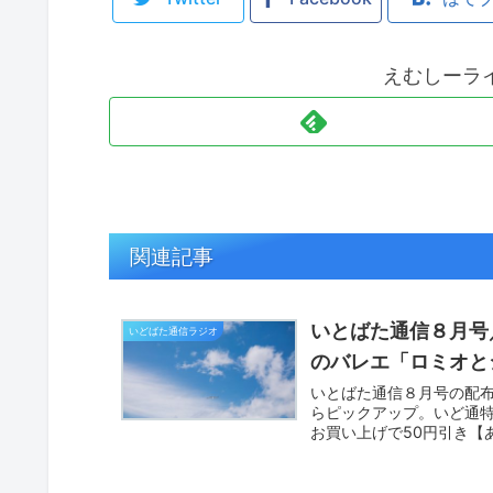
えむしーラ
関連記事
いとばた通信８月号
いどばた通信ラジオ
のバレエ「ロミオと
いとばた通信８月号の配布
らピックアップ。いど通
お買い上げで50円引き【あ