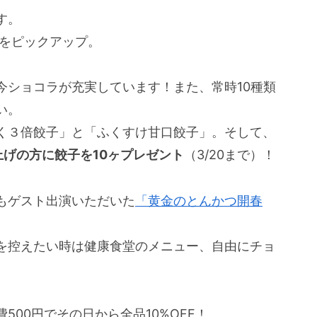
す。
報をピックアップ。
今ショコラが充実しています！また、常時10種類
い。
く３倍餃子」と「ふくすけ甘口餃子」。そして、
上げの方に餃子を10ヶプレゼント
（3/20まで）！
もゲスト出演いただいた
「黄金のとんかつ開春
。
を控えたい時は健康食堂のメニュー、自由にチョ
00円でその日から全品10%OFF！