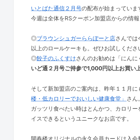
いとばた通信２月号
の配布が始まっていま
今週は全体をRSクーポン加盟店からの情
◎
ブラウンシュガーららぽーと店
さんでは
以上のロールケーキも。ぜひお試しくださ
◎
餃子のふくすけ
さんのお勧めは「にんに
いど通２月号ご持参で1,000円以上お買い
そして新加盟店のご案内は、昨年１１月に
楼・低カロリーでおいしい健康食堂」
さん
ガッツリ食べたい時はとんかつ、カロリー
イスできるというユニークなお店です。
開春楼オリジナルの永久会員カードは入会費5