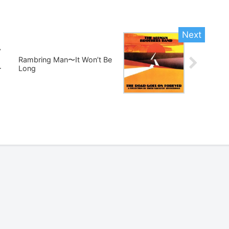
フ
！
Rambring Man〜It Won’t Be
ー
Long