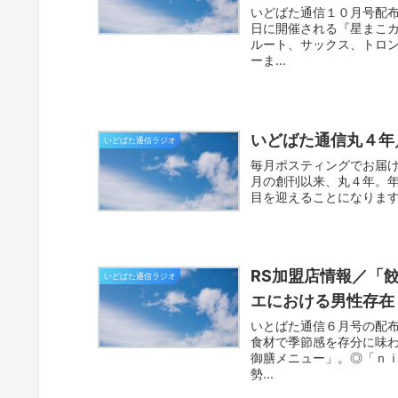
いどばた通信１０月号配
日に開催される『星まこカ
ルート、サックス、トロ
ーま...
いどばた通信丸４年
いどばた通信ラジオ
毎月ポスティングでお届け
月の創刊以来、丸４年。
目を迎えることになります
RS加盟店情報／「
いどばた通信ラジオ
エにおける男性存在
いとばた通信６月号の配布
食材で季節感を存分に味
御膳メニュー」。◎「ｎ
勢...