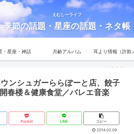
えむしーライフ
季節の話題・星座の話題・ネタ帳
星・星座・神話
月齢アルバム
耳より情報（詐欺
注意報）
ラウンシュガーららぽーと店、餃子
開春楼＆健康食堂／バレエ音楽
Pocket
LINE
コピー
2014.02.09