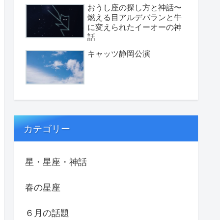
おうし座の探し方と神話〜
燃える目アルデバランと牛
に変えられたイーオーの神
話
キャッツ静岡公演
カテゴリー
星・星座・神話
春の星座
６月の話題