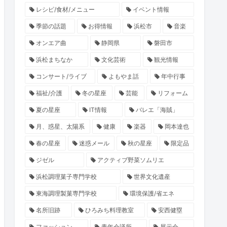
レシピ/食材/メニュー
イベント情報
季節の話題
お得情報
浜松市
音楽
オンエア曲
静岡県
磐田市
浜松まちなか
文化芸術
観光情報
コンサート/ライブ
よもやま話
年中行事
福祉/介護
冬の星座
芸能
リフォーム
夏の星座
IT情報
バレエ「海賊」
月、惑星、太陽系
健康
楽器
岡本達也
春の星座
迷惑メール
秋の星座
限定品
ジゼル
アクティブ野菜ソムリエ
浜松調理菓子専門学校
世界文化遺産
東海調理製菓専門学校
環境保護/省エネ
名所旧跡
ひろみち料理教室
安西健塁
ファッション
青年会議所
展示会