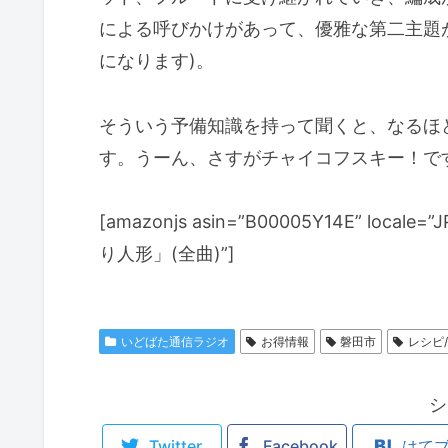
による呼びかけがあって、優雅な第二主題
になります)。
そういう予備知識を持って聞くと、なるほ
す。うーん、さすがチャイコフスキー！で
[amazonjs asin=”B00005Y14E” lo
り人形」(全曲)”]
いどばた通信ラジオ
お得情報
磐田市
レシピ
シ
Twitter
Facebook
はて