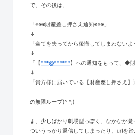
で、その後は、
「※※※財産差し押さえ通知※※※」
↓
「全てを失ってから後悔してしまわないよ
↓
「【
***@******
】への通知をもって、◆
↓
「貴方様に届いている【財産差し押さえ】
の無限ループ(^_^;)
ま、少しばかり劇場型っぽく、なかなか凝
ついうっかり返信してしまったり、urlを