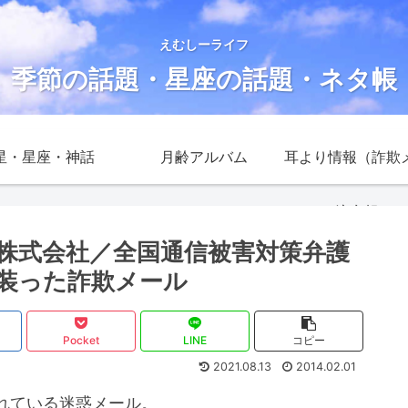
えむしーライフ
季節の話題・星座の話題・ネタ帳
星・星座・神話
月齢アルバム
耳より情報（詐欺
注意報）
株式会社／全国通信被害対策弁護
装った詐欺メール
Pocket
LINE
コピー
2021.08.13
2014.02.01
れている迷惑メール。