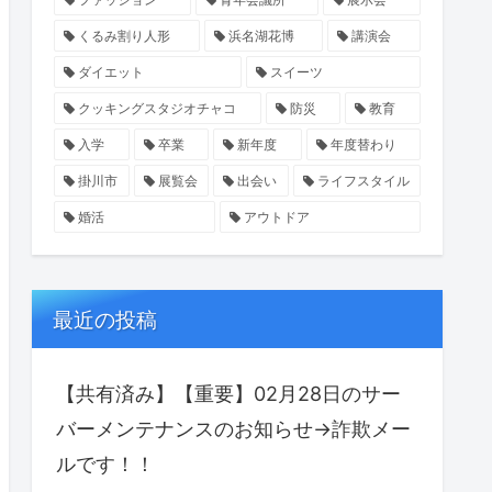
くるみ割り人形
浜名湖花博
講演会
ダイエット
スイーツ
クッキングスタジオチャコ
防災
教育
入学
卒業
新年度
年度替わり
掛川市
展覧会
出会い
ライフスタイル
婚活
アウトドア
最近の投稿
【共有済み】【重要】02月28日のサー
バーメンテナンスのお知らせ→詐欺メー
ルです！！