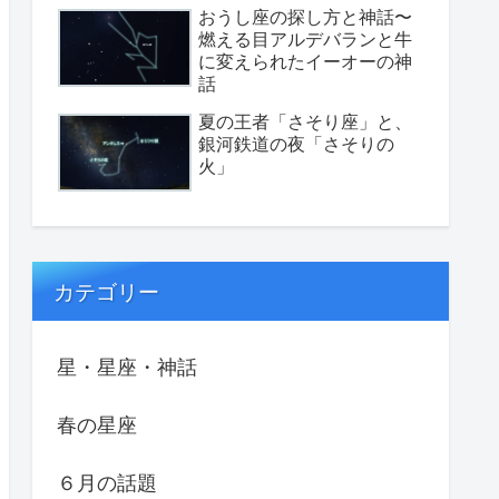
おうし座の探し方と神話〜
燃える目アルデバランと牛
に変えられたイーオーの神
話
夏の王者「さそり座」と、
銀河鉄道の夜「さそりの
火」
カテゴリー
星・星座・神話
春の星座
６月の話題