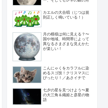
カエルの大合唱（じつは規
則正しく鳴いている！）
月の模様は何に見える？〜
国や地域、時間帯によって
異なるさまざまな見えかた
が楽しい！
こんにゃくをカラフルに染
めるスゴ技！クリスマスに
ぴったり！／あさイチで
七夕の星を見つけよう〜夏
の大三角＆織姫と彦星の物
語