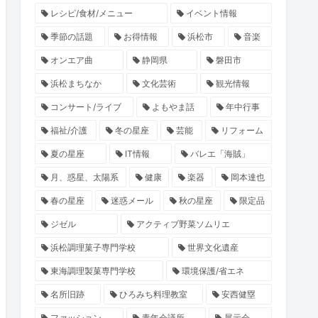
レシピ/食材/メニュー
イベント情報
季節の話題
お得情報
浜松市
音楽
オンエア曲
静岡県
磐田市
浜松まちなか
文化芸術
観光情報
コンサート/ライブ
よもやま話
年中行事
福祉/介護
冬の星座
芸能
リフォーム
夏の星座
IT情報
バレエ「海賊」
月、惑星、太陽系
健康
楽器
岡本達也
春の星座
迷惑メール
秋の星座
限定品
ジゼル
アクティブ野菜ソムリエ
浜松調理菓子専門学校
世界文化遺産
東海調理製菓専門学校
環境保護/省エネ
名所旧跡
ひろみち料理教室
安西健塁
ファッション
青年会議所
展示会