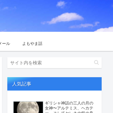
メール
よもやま話
人気記事
ギリシャ神話の三人の月の
女神〜アルテミス、ヘカテ
ー、そしてセレネの銀の舟