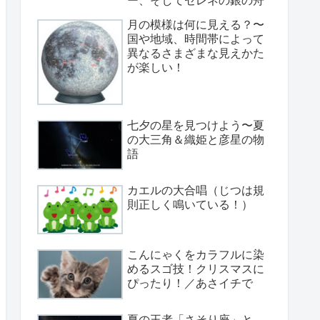
月の模様は何に見える？〜
国や地域、時間帯によって
異なるさまざまな見えかた
が楽しい！
七夕の星を見つけよう〜夏
の大三角＆織姫と彦星の物
語
カエルの大合唱（じつは規
則正しく鳴いている！）
こんにゃくをカラフルに染
めるスゴ技！クリスマスに
ぴったり！／あさイチで
夏の王者「さそり座」と、