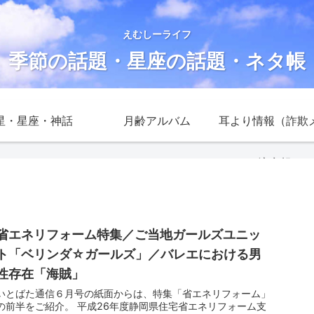
えむしーライフ
季節の話題・星座の話題・ネタ帳
星・星座・神話
月齢アルバム
耳より情報（詐欺
注意報）
省エネリフォーム特集／ご当地ガールズユニッ
ト「ベリンダ☆ガールズ」／バレエにおける男
性存在「海賊」
いとばた通信６月号の紙面からは、特集「省エネリフォーム」
の前半をご紹介。 平成26年度静岡県住宅省エネリフォーム支