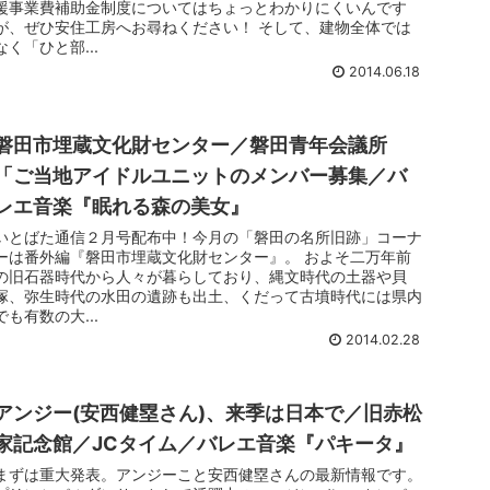
援事業費補助金制度についてはちょっとわかりにくいんです
が、ぜひ安住工房へお尋ねください！ そして、建物全体では
なく「ひと部...
2014.06.18
磐田市埋蔵文化財センター／磐田青年会議所
「ご当地アイドルユニットのメンバー募集／バ
レエ音楽『眠れる森の美女』
いとばた通信２月号配布中！今月の「磐田の名所旧跡」コーナ
ーは番外編『磐田市埋蔵文化財センター』。 およそ二万年前
の旧石器時代から人々が暮らしており、縄文時代の土器や貝
塚、弥生時代の水田の遺跡も出土、くだって古墳時代には県内
でも有数の大...
2014.02.28
アンジー(安西健塁さん)、来季は日本で／旧赤松
家記念館／JCタイム／バレエ音楽『パキータ』
まずは重大発表。アンジーこと安西健塁さんの最新情報です。