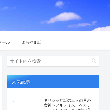
メール
よもやま話
人気記事
ギリシャ神話の三人の月の
女神〜アルテミス、ヘカテ
ー、そしてセレネの銀の舟