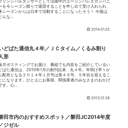
プリンシパルダンサーとして活躍中のユージンバレエカンパニ
ーを今シーズン限りで退団することを申し出て受け入れられ、
来シーズンからは日本で活動することになったそう！ 今後は
どんな...
2014.01.25
いどばた通信丸４年／ＪＣタイム／くるみ割り
人形
毎月ポスティングでお届け、番組でも内容をご紹介しているい
どばた通信は、2010年1月の創刊以来、丸４年。年明け早々か
ら配布となる２０１４年１月号は第４９号、５年目を迎えるこ
とになります。ひとえにお客様、関係業者のみなさまのおかげ
です。心...
2013.12.28
磐田市内のおすすめスポット／磐田JC2014年度
／ジゼル