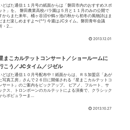
いどばた通信１１月号の紙面からは「磐田市内のおすすめスポ
ット」を。 磐田農業高校バラ園は５月と１１月のみの公開で
すからまた来年。桶ヶ谷沼や鶴ヶ池の秋から初冬の風物詩はま
だまだ楽しめますよ〜(^^) 今週はJCタイム。磐田青年会議
所・2...
2013.12.01
星まこカルテットコンサート／ショールームに
行こう／JCタイム／ジゼル
いどばた通信１０月号配布中！紙面からは、ＲＳ加盟店「あが
た写真工房」さんで２６日に開催される『星まこカルテットコ
ンサート』のご案内をピックアップ。 ピアノ、フルート、サ
ックス、トロンボーンのカルテットによる演奏で、クラシック
からポピュラーま...
2013.10.27