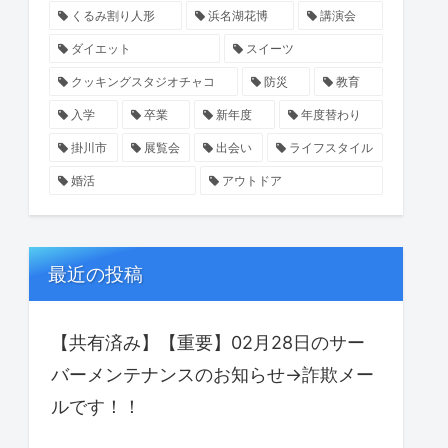
くるみ割り人形
浜名湖花博
講演会
ダイエット
スイーツ
クッキングスタジオチャコ
防災
教育
入学
卒業
新年度
年度替わり
掛川市
展覧会
出会い
ライフスタイル
婚活
アウトドア
最近の投稿
【共有済み】【重要】02月28日のサー
バーメンテナンスのお知らせ→詐欺メー
ルです！！