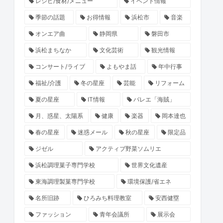
レシピ/食材/メニュー
イベント情報
季節の話題
お得情報
浜松市
音楽
オンエア曲
静岡県
磐田市
浜松まちなか
文化芸術
観光情報
コンサート/ライブ
よもやま話
年中行事
福祉/介護
冬の星座
芸能
リフォーム
夏の星座
IT情報
バレエ「海賊」
月、惑星、太陽系
健康
楽器
岡本達也
春の星座
迷惑メール
秋の星座
限定品
ジゼル
アクティブ野菜ソムリエ
浜松調理菓子専門学校
世界文化遺産
東海調理製菓専門学校
環境保護/省エネ
名所旧跡
ひろみち料理教室
安西健塁
ファッション
青年会議所
展示会