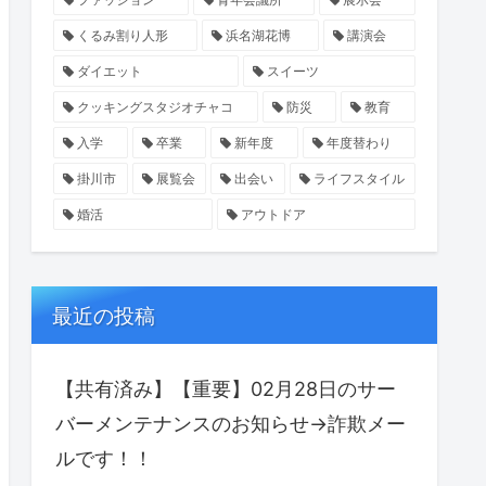
くるみ割り人形
浜名湖花博
講演会
ダイエット
スイーツ
クッキングスタジオチャコ
防災
教育
入学
卒業
新年度
年度替わり
掛川市
展覧会
出会い
ライフスタイル
婚活
アウトドア
最近の投稿
【共有済み】【重要】02月28日のサー
バーメンテナンスのお知らせ→詐欺メー
ルです！！