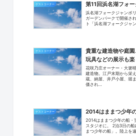
第11回浜名湖フォ
ゲストコーナー
浜名湖フォークジャンボリ
ガーデンパークで開催さ
ト「浜名湖フォークジャン
貴重な建造物や庭園
ゲストコーナー
玩具などの展示も楽
花咲乃庄オーナー・大箸
建造物。江戸末期から栄
蔵、納屋、井戸小屋、堀
価され...
2014はままつ少
ゲストコーナー
2014はままつ少年の船
スタジオに。 2泊3日の
まつ少年の船」。陸上を遠