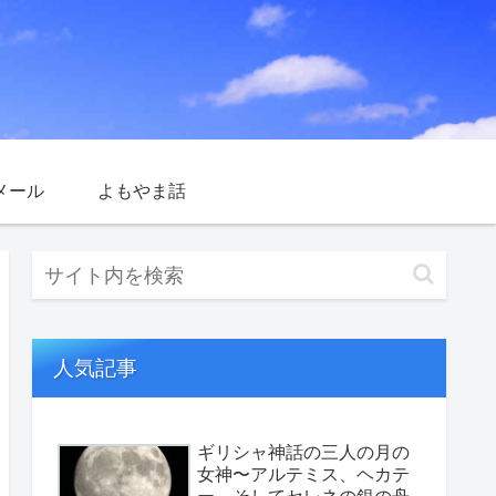
メール
よもやま話
人気記事
ギリシャ神話の三人の月の
女神〜アルテミス、ヘカテ
ー、そしてセレネの銀の舟