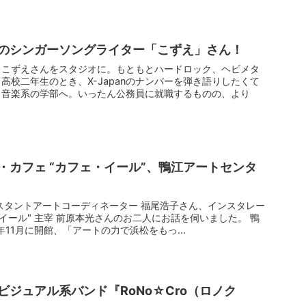
のシンガーソングライター「こずえ」さん！
・こずえさんをスタジオに。もともとハードロック、ヘビメタ
高校二年生のとき、X-Japanのナンバーを弾き語りしたくて
も音楽系の学部へ。いったん公務員に就職するものの、より
・カフェ “カフェ・イール”、鴨江アートセンタ
スタントアートコーディネーター 福尾浩子さん、インスタレー
イール" 主宰 前原本光さんのお二人にお話を伺いました。 鴨
年11月に開館、「アートの力で浜松をもっ...
ジュアル系バンド『RoNo☆Cro（ロノク