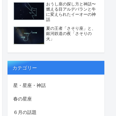
おうし座の探し方と神話〜
燃える目アルデバランと牛
に変えられたイーオーの神
話
夏の王者「さそり座」と、
銀河鉄道の夜「さそりの
火」
カテゴリー
星・星座・神話
春の星座
６月の話題