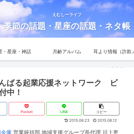
えむしーライフ
季節の話題・星座の話題・ネタ帳
星・星座・神話
月齢アルバム
耳より情報（詐欺
注意報）
んばる起業応援ネットワーク ビ
付中！
Pocket
LINE
コピー
2015.06.23
2015.06.12
用金庫
営業統括部 地域支援グループ長代理 川上恵