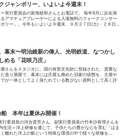
ークジャンボリー、いよいよ今週末！
ー実行委員会の新海稔和さんとお電話で。 毎年9月に浜名湖
れるアマチュアプレーヤーによる入場無料のフォークコンサー
ボリー」。今年もいよいよ今週末、９月２７日(土)・２８日...
、幕末〜明治維新の偉人、光明鉄道、なつかし
しめる「花咲乃庄」
晴康さんをスタジオに。国の有形文化財に登録された、貴重な
えた造り酒屋で、幕末には庄屋も務めた旧家の状態を、主屋や
までが一体としてよく保たれている数少ない資料として高く評
年の船 本年は夏休み開催！
・実行委員長の河合貴芳さん、副実行委員長の竹本沙有理さんを
船内生活＝洋上研修を通じて、子供たちの豊かな心を育む「はま
く離れた洋上の船という特殊な環境の中で様々な研修を...