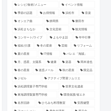
レシピ/食材/メニュー
イベント情報
季節の話題
お得情報
浜松市
音楽
オンエア曲
静岡県
磐田市
浜松まちなか
文化芸術
観光情報
コンサート/ライブ
よもやま話
年中行事
福祉/介護
冬の星座
芸能
リフォーム
夏の星座
IT情報
バレエ「海賊」
月、惑星、太陽系
健康
楽器
岡本達也
春の星座
迷惑メール
秋の星座
限定品
ジゼル
アクティブ野菜ソムリエ
浜松調理菓子専門学校
世界文化遺産
東海調理製菓専門学校
環境保護/省エネ
名所旧跡
ひろみち料理教室
安西健塁
ファッション
青年会議所
展示会