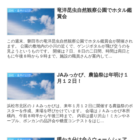
竜洋昆虫自然観察公園でホタル鑑
浜松・遠州の話題
賞会
この週末、磐田市の竜洋昆虫自然観察公園でホタル鑑賞会が開催され
ます。 公園の敷地内の小川の近くで、ゲンジボタルが飛び交うのを
見ようというものです。 開催は７日、８日の二日間、時間は両日と
もに午後８時から９時まで。施設の職員さんが案内して...
JAみっかび、農協祭は年明け１
浜松・遠州の話題
月１２日！
浜松市北区のＪＡみっかびは、来年１月１２日に開催する農協祭のポ
スターを作成、来場を呼びかけています。 会場はＪＡみっかび本所
構内、午前８時半から午後三時まで。 内容は盛り沢山！ミカンやネ
ーブル、ポンカンの品評会や糖度コンテストをはじ...
暖かさ分け合うウォームシェア
浜松・遠州の話題