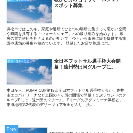
スポット募集
浜松市ではこの冬、家庭や近所でひとつの場所に集まって暖かい空間
や時間を共有する「ウォームシェア」への取り組みを始めます。 暖
房の電力使用を押さえるのが狙いで、今月から市民に暖を提供する施
設や店舗の募集を始めています。 登録したお店や施設はホ...
全日本フットサル選手権大会開
浜松・遠州の話題
幕！遠州勢は同グループに。
本日から、PUMA CUP第19回全日本フットサル選手権大会が、袋井
市エコパアリーナなど全国の４ヶ所の開場で開幕！１次ラウンドのグ
ループEには、遠州勢の２チーム、Fリーグのアグレミーナ浜松と、
東海地域第2代表のデリッツィア磐田が入り、決...