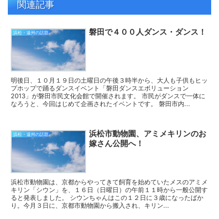
関連記事
磐田で４００人ダンス・ダンス！
浜松・遠州の話題
明後日、１０月１９日の土曜日の午後３時半から、大人も子供もヒッ
プホップで踊るダンスイベント「磐田ダンスエボリューション
2013」が磐田市民文化会館で開催されます。 市民がダンスで一体に
なろうと、今回はじめて企画されたイベントです。 磐田市内...
浜松市動物園、アミメキリンのお
浜松・遠州の話題
嫁さん公開へ！
浜松市動物園は、京都からやってきて飼育を始めていたメスのアミメ
キリン「シウン」を、１６日（日曜日）の午前１１時から一般公開す
ると発表しました。 シウンちゃんはこの１２日に３歳になったばか
り。今月３日に、京都市動物園から搬入され、キリン...