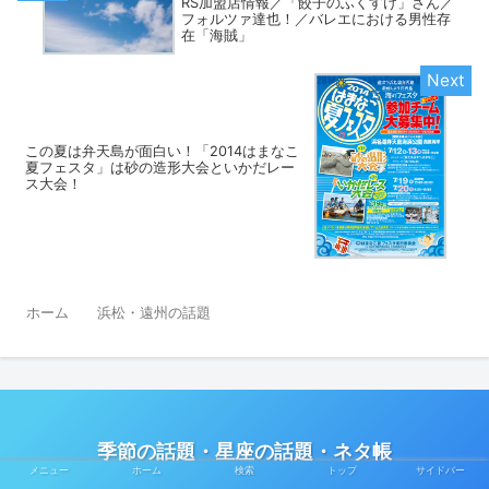
RS加盟店情報／「餃子のふくすけ」さん／
フォルツァ達也！／バレエにおける男性存
在「海賊」
この夏は弁天島が面白い！「2014はまなこ
夏フェスタ」は砂の造形大会といかだレー
ス大会！
ホーム
浜松・遠州の話題
季節の話題・星座の話題・ネタ帳
メニュー
ホーム
検索
トップ
サイドバー
© 2013 季節の話題 ネタ帳／
privacy policy