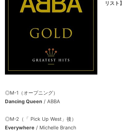
リスト】
◎M-1（オープニング）
Dancing Queen
/ ABBA
◎M-2（「 Pick Up West」後）
Everywhere
/ Michelle Branch