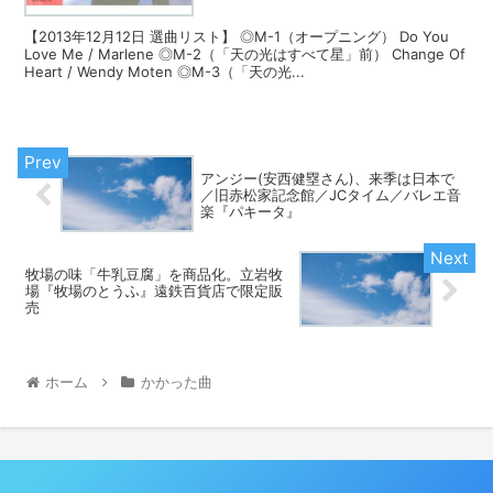
【2013年12月12日 選曲リスト】 ◎M-1（オープニング） Do You
Love Me / Marlene ◎M-2（「天の光はすべて星」前） Change Of
Heart / Wendy Moten ◎M-3（「天の光...
アンジー(安西健塁さん)、来季は日本で
／旧赤松家記念館／JCタイム／バレエ音
楽『パキータ』
牧場の味「牛乳豆腐」を商品化。立岩牧
場『牧場のとうふ』遠鉄百貨店で限定販
売
ホーム
かかった曲