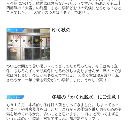
ら今朝にかけて。結局雪は降らなかったようですが、時あたかも二十
四節気の「大雪」の終盤。まさに季節どおりの気候になるかも？なと
ころでした。 「大雪」のつぎは「冬至」であり...
ゆく秋の
フリートーク
ついこの間まで暑い暑い～って言ってたと思ったら、今日はもう立
冬。もちろんイキナリ真冬になるわけじゃありませんが、暦の上では
秋はおしまい、今日から冬なんですねえ。 天高く空は澄み渡り、風
さわやか、一年で最も気分がいい季節。また、うれしい実り...
冬場の「かくれ脱水」にご注意！
フリートーク
もう１２月、本格的な冬は目の前となってきました。 しまってあっ
たコートや暖房器具を出したり、これからの季節を乗り切るための準
備を始めているかた、多いことと思います。 「冬」と聞いてまず思
いうかぶのが「乾燥」対策ですよね。加湿器やリップ...