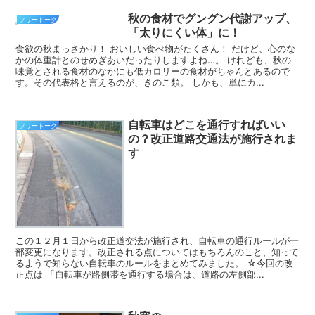
秋の食材でグングン代謝アップ、
フリートーク
「太りにくい体」に！
食欲の秋まっさかり！ おいしい食べ物がたくさん！ だけど、心のな
かの体重計とのせめぎあいだったりしますよね…。 けれども、秋の
味覚とされる食材のなかにも低カロリーの食材がちゃんとあるので
す。その代表格と言えるのが、きのこ類。 しかも、単にカ...
自転車はどこを通行すればいい
フリートーク
の？改正道路交通法が施行されま
す
この１２月１日から改正道交法が施行され、自転車の通行ルールが一
部変更になります。改正される点についてはもちろんのこと、知って
るようで知らない自転車のルールをまとめてみました。 ☆今回の改
正点は 「自転車が路側帯を通行する場合は、道路の左側部...