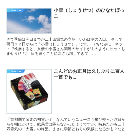
小雪（しょうせつ）のひなたぼっ
フリートーク
こ
さて季節は今日までが二十四節気の立冬、いわば冬の入口。 そして
明日２２日からは「小雪（しょうせつ）」です。 （ちなみに、ネッ
トで検索すると、女優の小雪さん関連のサイトが山のようにヒットし
ませり(*_*;） 日を追うごとに寒さも増してきて、...
こんどのお正月は久しぶりに百人
フリートーク
一首でも…
「首都圏で師走の初雪か？」なんていうニュースも飛び交った昨日か
ら今朝にかけて。結局雪は降らなかったようですが、時あたかも二十
四節気の「大雪」の終盤。まさに季節どおりの気候になるかも？なと