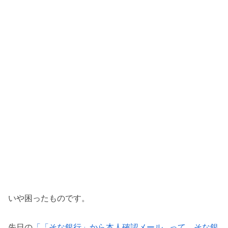
いや困ったものです。
先日の
「「そな銀行」から本人確認メール…って、そな銀