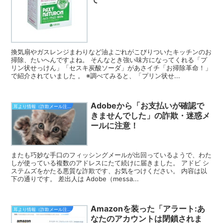
換気扇やガスレンジまわりなど油よごれがこびりついたキッチンのお
掃除、たいへんですよね。 そんなとき強い味方になってくれる「プ
リン状せっけん」「セスキ炭酸ソーダ」があさイチ「お掃除革命！」
で紹介されていました 。 ※調べてみると、「プリン状せ...
Adobeから「お支払いが確認で
耳より情報（詐欺メール注意報）
きませんでした」の詐欺・迷惑メ
ールに注意！
またも巧妙な手口のフィッシングメールが出回っているようで、わた
しが使っている複数のアドレスにたて続けに届きました。 アドビ シ
ステムズをかたる悪質な詐欺です、お気をつけください。 内容は以
下の通りです。 差出人は Adobe（messa...
Amazonを装った「アラート:あ
耳より情報（詐欺メール注意報）
なたのアカウントは閉鎖されま