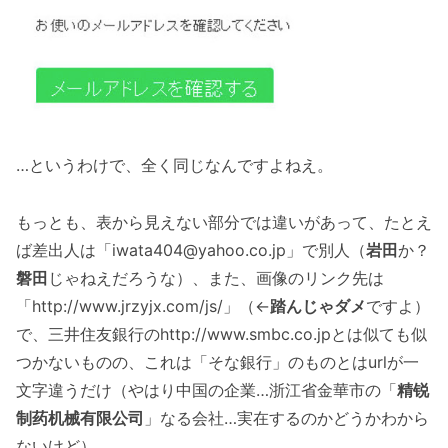
…というわけで、全く同じなんですよねえ。
もっとも、表から見えない部分では違いがあって、たとえ
ば差出人は「iwata404@yahoo.co.jp」で別人（
岩田
か？
磐田
じゃねえだろうな）、また、画像のリンク先は
「http://www.jrzyjx.com/js/」（←
踏んじゃダメ
ですよ）
で、三井住友銀行のhttp://www.smbc.co.jpとは似ても似
つかないものの、これは「そな銀行」のものとはurlが一
文字違うだけ（やはり中国の企業…浙江省金華市の「
精锐
制药机械有限公司
」なる会社…実在するのかどうかわから
ないけど）。