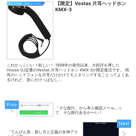
【限定】Vestax 片耳ヘッドホン
耳より情報（詐欺メール注意報）
KMX-3
これかっこいい！欲しい！ 1998年の発売以来、大好評を博した
House DJ定番のVestax 片耳ヘッドホン KMX-3が限定復活です。 両
耳のヘッドフォンを片耳だけかけてモニタリングすることってよくあ
るけれど、首にかけっぱなし...
「そな銀行」から本人確認メール…っ
て、そな銀行あるかーい！
「てんびん座」探し方と正義の女神アス