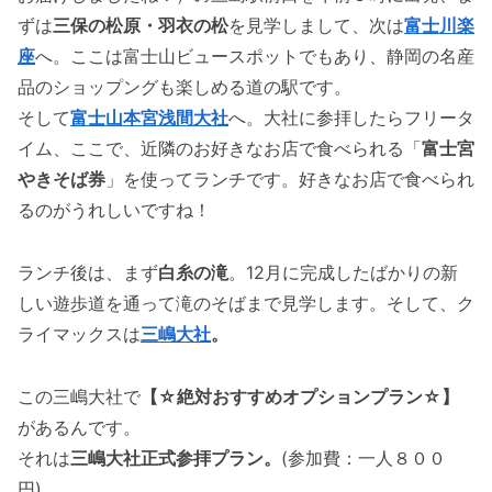
ずは
三保の松原・羽衣の松
を見学しまして、次は
富士川楽
座
へ。ここは富士山ビュースポットでもあり、静岡の名産
品のショップングも楽しめる道の駅です。
そして
富士山本宮浅間大社
へ。大社に参拝したらフリータ
イム、ここで、近隣のお好きなお店で食べられる「
富士宮
やきそば券
」を使ってランチです。好きなお店で食べられ
るのがうれしいですね！
ランチ後は、まず
白糸の滝
。12月に完成したばかりの新
しい遊歩道を通って滝のそばまで見学します。そして、ク
ライマックスは
三嶋大社
。
この三嶋大社で
【☆絶対おすすめオプションプラン☆】
があるんです。
それは
三嶋大社正式参拝プラン。
(参加費：一人８００
円)。