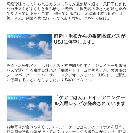
高級珍味として知られるカラスミ作りが最盛期を迎え、天日干しされ
たカラスミがずらりと並ぶ珍しい光景に、観光客の皆さんが足を止め
て見入っているそうです。 作っているのは、沼津市千本港町の「川
善」さん。創業４代にわたって伝統と技術、味を守り続け...
静岡・浜松からの夜間高速バスが
静岡トピックス
USJに停車します。
静岡・浜松地区と、京都・大阪・神戸間をむすぶ、ジェイアール東海
バスが運行する夜間高速バス「京阪神ドリーム静岡号」が、大阪市の
テーマパーク「ユニバーサル・スタジオ・ジャパン（USJ）」に新た
に停車することになりました。 USJのイベント...
「ケアごはん」アイデアコンクー
静岡トピックス
ル入選レシピが発表されています
お年寄りが食べやすくておいしい「ケアごはん」のアイデアを競う、
静岡県介護保険課が行っているコンクールの入選作品が決まり、静岡