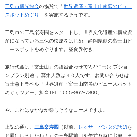
三島市観光協会
の協賛で「
世界遺産・富士山南麓のビュー
スポットめぐり
」を実施するそうです。
三島市の三島楽寿園をスタートし、世界文化遺産の構成資
産になっている三保の松原をはじめ、静岡県側の富士山ビ
ュースポットをめぐります。昼食券付き。
旅行代金は「富士山」の語呂合わせで2,230円(オプショ
ンプラン別途)。募集人数は４０人です。お問い合わせは
富士急トラベル「世界遺産・富士山南麓のビュースポット
めぐりツアー」担当TEL：055-962-7300。
や、これはなかなか楽しそうなコースですよ。
上記の通り、
三島楽寿園
（以前、
レッサーパンダの話題
を
お届けしましたね！）の三島駅前口を午前９時に出発、ま