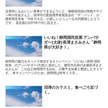
災害時にもおいしい食事ができるようにと、御殿場高校の情報デザイ
ン科の生徒さんと、焼津市の緊急携帯食製造会社「ザ・パッド」が、
携帯用非常食「THE P.A.D.」の新しいメニューを共同開発したそう
です。 震災後の2011年11月に設立さ...
いいね！静岡国民投票 アンバサ
静岡トピックス
ダー(大使)長澤まさみさん「静岡
県が大好き！」
静岡県の魅力をネットで発信するキャンペーン「いいね！静岡 国民
投票」のアンバサダー(大使)に就任した、磐田市出身の女優長澤まさ
みさんが、このほど静岡県庁を訪れ、川勝平太知事と懇談したそうで
す。 本キャンペーンのため、静岡県は昨年１２月...
沼津のカラスミ、食べごろ近づ
静岡トピックス
く。