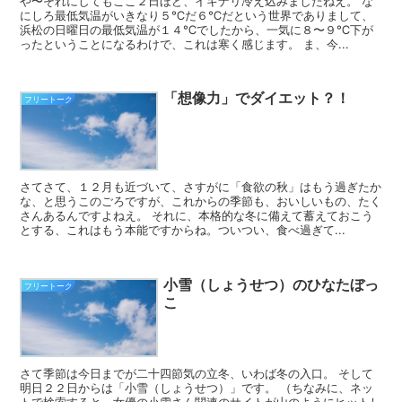
や〜それにしてもここ２日ほど、イキナリ冷え込みましたねえ。 な
にしろ最低気温がいきなり５℃だ６℃だという世界でありまして、
浜松の日曜日の最低気温が１４℃でしたから、一気に８〜９℃下が
ったということになるわけで、これは寒く感じます。 ま、今...
「想像力」でダイエット？！
フリートーク
さてさて、１２月も近づいて、さすがに「食欲の秋」はもう過ぎたか
な、と思うこのごろですが、これからの季節も、おいしいもの、たく
さんあるんですよねえ。 それに、本格的な冬に備えて蓄えておこう
とする、これはもう本能ですからね。ついつい、食べ過ぎて...
小雪（しょうせつ）のひなたぼっ
フリートーク
こ
さて季節は今日までが二十四節気の立冬、いわば冬の入口。 そして
明日２２日からは「小雪（しょうせつ）」です。 （ちなみに、ネッ
トで検索すると、女優の小雪さん関連のサイトが山のようにヒットし