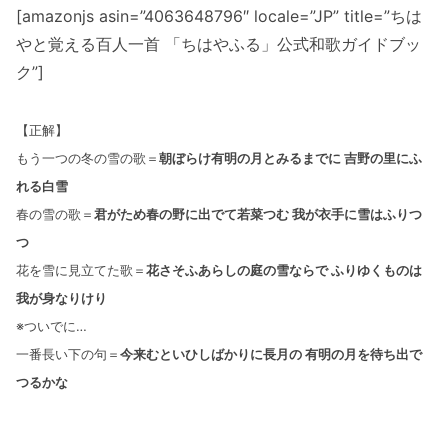
[amazonjs asin=”4063648796″ locale=”JP” title=”ちは
やと覚える百人一首 「ちはやふる」公式和歌ガイドブッ
ク”]
【正解】
もう一つの冬の雪の歌＝
朝ぼらけ有明の月とみるまでに 吉野の里にふ
れる白雪
春の雪の歌＝
君がため春の野に出でて若菜つむ 我が衣手に雪はふりつ
つ
花を雪に見立てた歌＝
花さそふあらしの庭の雪ならで ふりゆくものは
我が身なりけり
※ついでに…
一番長い下の句＝
今来むといひしばかりに長月の 有明の月を待ち出で
つるかな