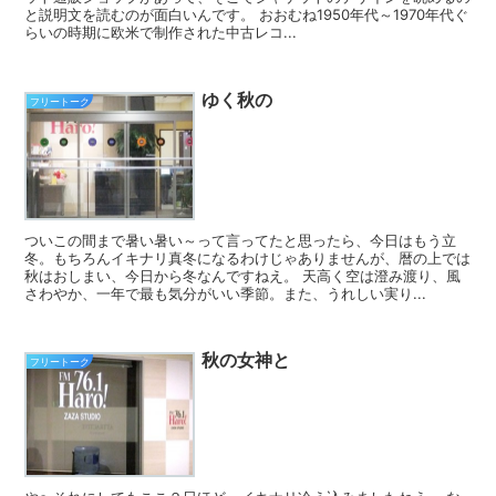
と説明文を読むのが面白いんです。 おおむね1950年代～1970年代ぐ
らいの時期に欧米で制作された中古レコ...
ゆく秋の
フリートーク
ついこの間まで暑い暑い～って言ってたと思ったら、今日はもう立
冬。もちろんイキナリ真冬になるわけじゃありませんが、暦の上では
秋はおしまい、今日から冬なんですねえ。 天高く空は澄み渡り、風
さわやか、一年で最も気分がいい季節。また、うれしい実り...
秋の女神と
フリートーク