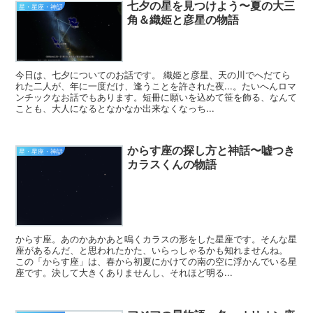
七夕の星を見つけよう〜夏の大三
星・星座・神話
角＆織姫と彦星の物語
今日は、七夕についてのお話です。 織姫と彦星、天の川でへだてら
れた二人が、年に一度だけ、逢うことを許された夜...。たいへんロマ
ンチックなお話でもあります。短冊に願いを込めて笹を飾る、なんて
ことも、大人になるとなかなか出来なくなっち...
からす座の探し方と神話〜嘘つき
星・星座・神話
カラスくんの物語
からす座。あのかあかあと鳴くカラスの形をした星座です。そんな星
座があるんだ、と思われたかた、いらっしゃるかも知れませんね。
この「からす座」は、春から初夏にかけての南の空に浮かんでいる星
座です。決して大きくありませんし、それほど明る...