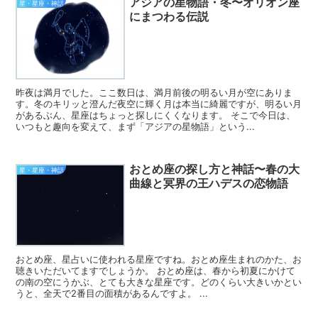
アジアの星物語・冬〜オリオン座
星・星座・神話
にまつわる伝説
昨夜は満月でした。ここ数日は、満月前後の明るい月が空にありま
す。冬のキリッと澄んだ夜空に輝く月は本当に綺麗ですが、明るい月
があるぶん、星座はちょっと探しにくくなります。 そこで今日は、
いつもと趣向を変えて、まず「アジアの星物語」という...
おとめ座の探し方と神話〜春の大
星・星座・神話
曲線と冥界の王ハデスの恋物語
おとめ座、星占いに使われる星座ですね。おとめ座生まれのかた、お
聴きいただいてますでしょうか。 おとめ座は、春から初夏にかけて
の南の空にうかぶ、とても大きな星座です。どのくらい大きいかとい
うと、全天で2番目の面積があるんですよ。 ...