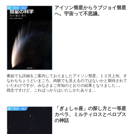
アイソン彗星からラブジョイ彗星
星・星座・神話
へ。宇宙って不思議。
番組でも詳細をご案内しておりましたアイソン彗星。１２月上旬、す
なわちちょうどいまごろ、肉眼でも見えるのではないかと期待されて
いたわけですが、みなさまご存知のとおりの結果となりました…。
残念ですけど、こればっかりはいたしかたありま...
「ぎょしゃ座」の探し方と一等星
星・星座・神話
カペラ、ミルティロスとペロプス
の神話