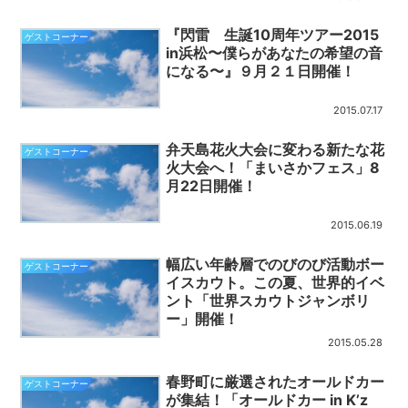
『閃雷 生誕10周年ツアー2015
ゲストコーナー
in浜松〜僕らがあなたの希望の音
になる〜』９月２１日開催！
2015.07.17
弁天島花火大会に変わる新たな花
ゲストコーナー
火大会へ！「まいさかフェス」8
月22日開催！
2015.06.19
幅広い年齢層でのびのび活動ボー
ゲストコーナー
イスカウト。この夏、世界的イベ
ント「世界スカウトジャンボリ
ー」開催！
2015.05.28
春野町に厳選されたオールドカー
ゲストコーナー
が集結！「オールドカー in K’z