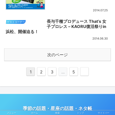
2014.07.25
長与千種プロデュース That’s 女
ゲストコーナー
子プロレス – KAORU復活祭りin
浜松、開催迫る！
2014.06.30
次のページ
1
2
3
…
5
季節の話題・星座の話題・ネタ帳
メニュー
ホーム
検索
トップ
サイドバー