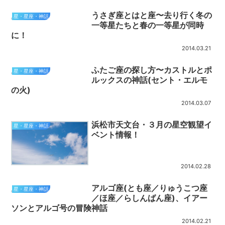
うさぎ座とはと座〜去り行く冬の
星・星座・神話
一等星たちと春の一等星が同時
に！
2014.03.21
ふたご座の探し方〜カストルとポ
星・星座・神話
ルックスの神話(セント・エルモ
の火)
2014.03.07
浜松市天文台・３月の星空観望イ
星・星座・神話
ベント情報！
2014.02.28
アルゴ座(とも座／りゅうこつ座
星・星座・神話
／ほ座／らしんばん座)、イアー
ソンとアルゴ号の冒険神話
2014.02.21