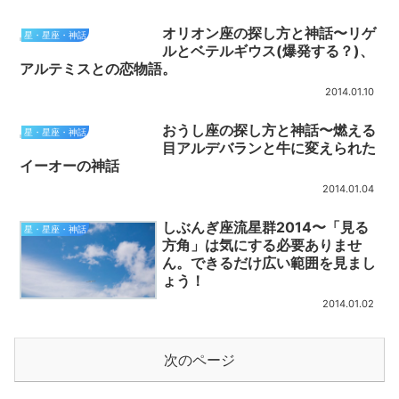
オリオン座の探し方と神話〜リゲ
星・星座・神話
ルとベテルギウス(爆発する？)、
アルテミスとの恋物語。
2014.01.10
おうし座の探し方と神話〜燃える
星・星座・神話
目アルデバランと牛に変えられた
イーオーの神話
2014.01.04
しぶんぎ座流星群2014〜「見る
星・星座・神話
方角」は気にする必要ありませ
ん。できるだけ広い範囲を見まし
ょう！
2014.01.02
次のページ