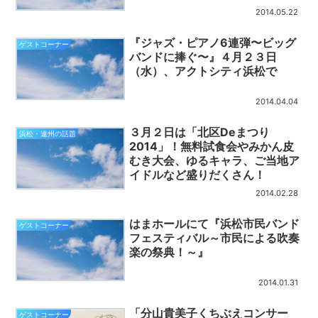
2014.05.22
『ジャズ・ピアノ6連弾〜ビッグ
ゲストコーナー
バンドに捧ぐ〜』４月２３日
（水）、アクトシティ浜松で
2014.04.04
３月２日は「北区Deまつり
浜松・遠州の話題
2014」！無料試食会やみかん皮
むき大会、ゆるキャラ、ご当地ア
イドルなど盛りだくさん！
2014.02.28
はまホールにて『浜松市民バンド
ゲストコーナー
フェスティバル～市民による吹奏
楽の祭典！～』
2014.01.31
「分山貴美子くちぶえコンサー
ゲストコーナー