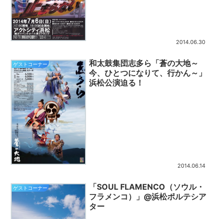
2014.06.30
和太鼓集団志多ら「蒼の大地～
ゲストコーナー
今、ひとつになりて、行かん～」
浜松公演迫る！
2014.06.14
「SOUL FLAMENCO（ソウル・
ゲストコーナー
フラメンコ）」@浜松ポルテシア
ター