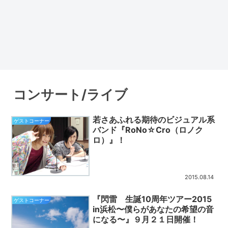
コンサート/ライブ
若さあふれる期待のビジュアル系
ゲストコーナー
バンド『RoNo☆Cro（ロノク
ロ）』！
2015.08.14
『閃雷 生誕10周年ツアー2015
ゲストコーナー
in浜松〜僕らがあなたの希望の音
になる〜』９月２１日開催！