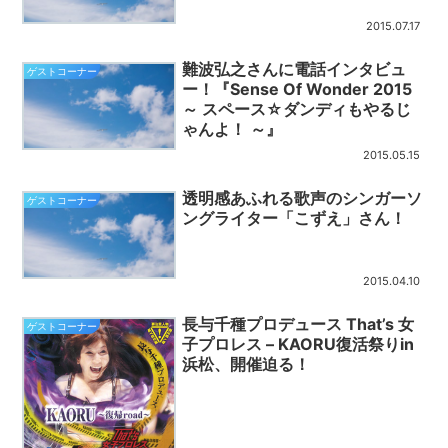
2015.07.17
難波弘之さんに電話インタビュ
ゲストコーナー
ー！『Sense Of Wonder 2015
～ スペース☆ダンディもやるじ
ゃんよ！ ～』
2015.05.15
透明感あふれる歌声のシンガーソ
ゲストコーナー
ングライター「こずえ」さん！
2015.04.10
長与千種プロデュース That’s 女
ゲストコーナー
子プロレス – KAORU復活祭りin
浜松、開催迫る！