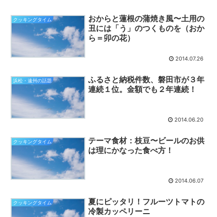
おからと蓮根の蒲焼き風〜土用の
クッキングタイム
丑には「う」のつくものを（おか
ら＝卯の花）
2014.07.26
ふるさと納税件数、磐田市が３年
浜松・遠州の話題
連続１位。金額でも２年連続！
2014.06.20
テーマ食材：枝豆〜ビールのお供
クッキングタイム
は理にかなった食べ方！
2014.06.07
夏にピッタリ！フルーツトマトの
クッキングタイム
冷製カッペリーニ