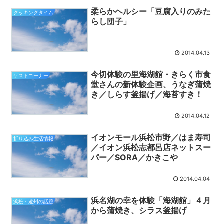
柔らかヘルシー「豆腐入りのみた
クッキングタイム
らし団子」
2014.04.13
今切体験の里海湖館・きらく市食
ゲストコーナー
堂さんの新体験企画、うなぎ蒲焼
き／しらす釜揚げ／海苔すき！
2014.04.12
イオンモール浜松市野／はま寿司
折り込み生活情報
／イオン浜松志都呂店ネットスー
パー／SORA／かきこや
2014.04.04
浜名湖の幸を体験「海湖館」４月
浜松・遠州の話題
から蒲焼き、シラス釜揚げ